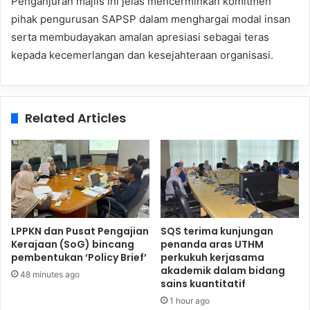
Penganjuran majlis ini jelas mencerminkan komitmen
pihak pengurusan SAPSP dalam menghargai modal insan
serta membudayakan amalan apresiasi sebagai teras
kepada kecemerlangan dan kesejahteraan organisasi.
Related Articles
LPPKN dan Pusat Pengajian
SQS terima kunjungan
Kerajaan (SoG) bincang
penanda aras UTHM
pembentukan ‘Policy Brief’
perkukuh kerjasama
akademik dalam bidang
48 minutes ago
sains kuantitatif
1 hour ago