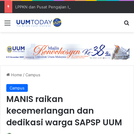
LPPKN dan Pusat Pengajian Kerajaan (SoG) bincang pembentukan ‘Policy Brief’
Menu
S
Home
/
Campus
Campus
MANIS raikan
kecemerlangan dan
dedikasi warga SAPSP UUM