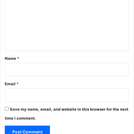
o
m
m
e
n
t
*
Name
*
Email
*
Save my name, email, and website in this browser for the next
time I comment.