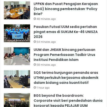
LPPKN dan Pusat Pengajian Kerajaan
(SoG) bincang pembentukan ‘Policy
Brief’
48 minutes ago
Pasukan Futsal UUM sedia pertahan
pingat emas di SUKUM Ke-46 UNISZA
2026
54 minutes ago
UUM dan JHEAIK bincang perluasan
Program Pemerkasaan Tadbir Urus
Institusi Pendidikan Islam
58 minutes ago
SQS terima kunjungan penanda aras
UTHM perkukuh kerjasama akademik
dalam bidang sains kuantitatif
1 hour ago
BGS beyond the boardroom:
Corporate visit beri pendedahan dunia
korporat kepada PELAJAR UUM