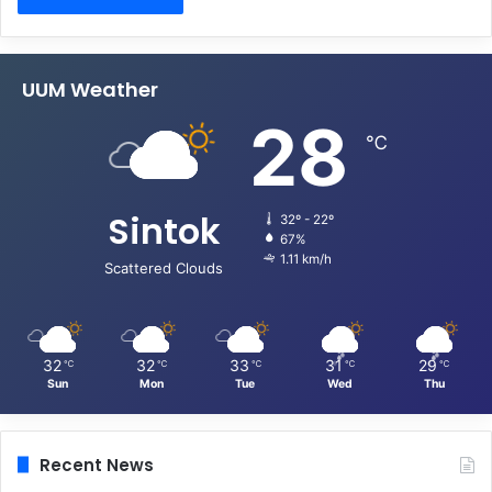
UUM Weather
28
℃
Sintok
32º - 22º
67%
1.11 km/h
Scattered Clouds
32
32
33
31
29
℃
℃
℃
℃
℃
Sun
Mon
Tue
Wed
Thu
Recent News