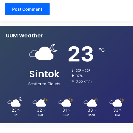
UUM Weather
23
℃
Sintok
23º - 22º
97%
0.55 km/h
Scattered Clouds
23
32
31
33
33
℃
℃
℃
℃
℃
Fri
Sat
Sun
Mon
Tue