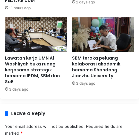
PELAJAR UUM
2 days ago
11 hours ago
Lawatan kerja UMN Al-
SBM teroka peluang
Washliyah buka ruang
kolaborasi akademik
kerjasama strategik
bersama Shandong
bersama IPDM, SBM dan
Jianzhu University
SoE
3 days ago
3 days ago
Leave a Reply
Your email address will not be published.
Required fields are
marked
*