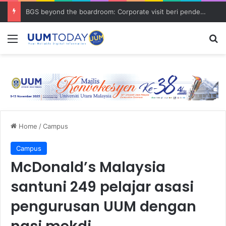
BGS beyond the boardroom: Corporate visit beri pendedahan dunia korporat kepada PELAJAR UUM
Menu
S
Home
/
Campus
Campus
McDonald’s Malaysia
santuni 249 pelajar asasi
pengurusan UUM dengan