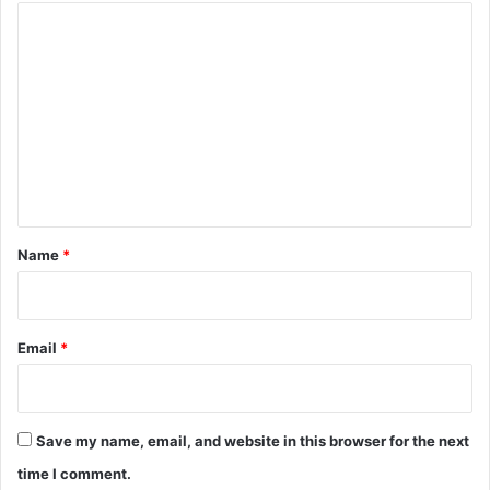
C
o
m
m
e
n
t
*
Name
*
Email
*
Save my name, email, and website in this browser for the next
time I comment.