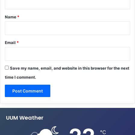
t
*
Name
*
Email
*
Save my name, email, and website in this browser for the next
time I comment.
UUM Weather
℃