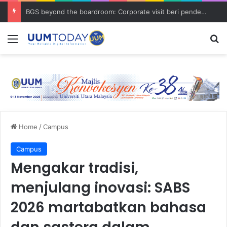
BGS beyond the boardroom: Corporate visit beri pendedahan dunia korporat kepada PELAJAR UUM
Menu
S
Home
/
Campus
Campus
Mengakar tradisi,
menjulang inovasi: SABS
2026 martabatkan bahasa