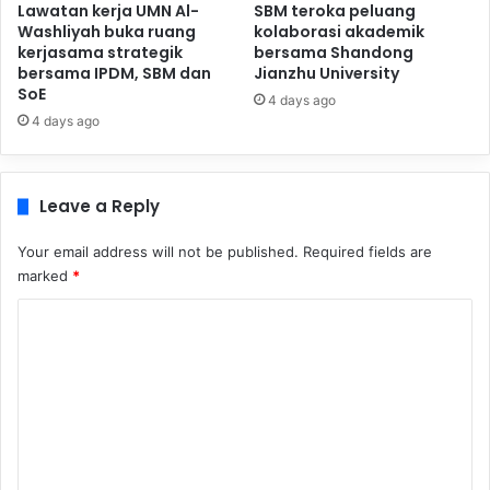
Lawatan kerja UMN Al-
SBM teroka peluang
Washliyah buka ruang
kolaborasi akademik
kerjasama strategik
bersama Shandong
bersama IPDM, SBM dan
Jianzhu University
SoE
4 days ago
4 days ago
Leave a Reply
Your email address will not be published.
Required fields are
marked
*
C
o
m
m
e
n