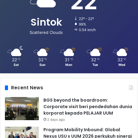
22
Sintok
22º - 22º
99%
0.54 km/h
Scattered Clouds
22
32
31
32
32
℃
℃
℃
℃
℃
Sat
Sun
Mon
Tue
Wed
Recent News
BGS beyond the boardroom:
Corporate visit beri pendedahan dunia
korporat kepada PELAJAR UUM
2 days ago
Program Mobility Inbound: Global
Nexus USU x UUM 2026 perkukuh sinergi