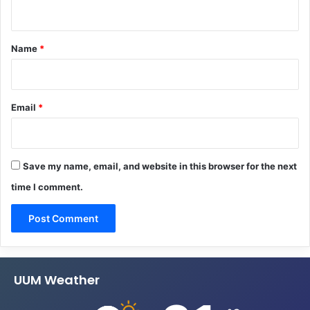
n
t
*
Name
*
Email
*
Save my name, email, and website in this browser for the next
time I comment.
UUM Weather