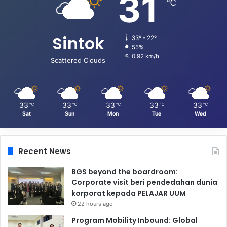
31
℃
Sintok
33º - 22º
55%
0.92 km/h
Scattered Clouds
33
33
33
33
33
℃
℃
℃
℃
℃
Sat
Sun
Mon
Tue
Wed
Recent News
BGS beyond the boardroom:
Corporate visit beri pendedahan dunia
korporat kepada PELAJAR UUM
22 hours ago
Program Mobility Inbound: Global