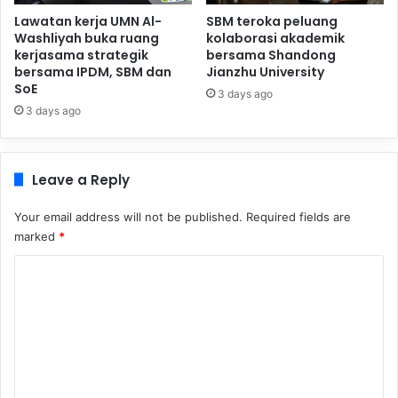
Lawatan kerja UMN Al-
SBM teroka peluang
Washliyah buka ruang
kolaborasi akademik
kerjasama strategik
bersama Shandong
bersama IPDM, SBM dan
Jianzhu University
SoE
3 days ago
3 days ago
Leave a Reply
Your email address will not be published.
Required fields are
marked
*
C
o
m
m
e