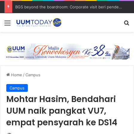
BGS beyond the boardroom: Corporate visit beri pendedahan dunia korporat kepada PELAJAR UUM
Menu
S
Home
/
Campus
Campus
Mohtar Hasim, Bendahari
UUM naik pangkat VU7,
empat pensyarah ke DS14