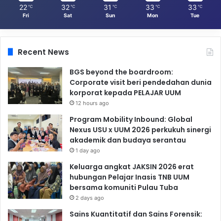
22
32
31
33
33
℃
℃
℃
℃
℃
Fri
Sat
Sun
Mon
Tue
Recent News
BGS beyond the boardroom:
Corporate visit beri pendedahan dunia
korporat kepada PELAJAR UUM
12 hours ago
Program Mobility Inbound: Global
Nexus USU x UUM 2026 perkukuh sinergi
akademik dan budaya serantau
1 day ago
Keluarga angkat JAKSIN 2026 erat
hubungan Pelajar Inasis TNB UUM
bersama komuniti Pulau Tuba
2 days ago
Sains Kuantitatif dan Sains Forensik: