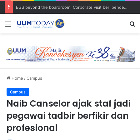
BGS beyond the boardroom: Corporate visit beri pendedahan dunia korporat kepada PELAJAR UUM
Menu
S
Home
/
Campus
Campus
Naib Canselor ajak staf jadi
pegawai tadbir berfikir dan
profesional