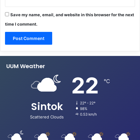
Save my name, email, and website in this browser for the next
time I comment.
UUM Weather
22
℃
Sintok
22º - 22º
98%
0.53 km/h
Scattered Clouds