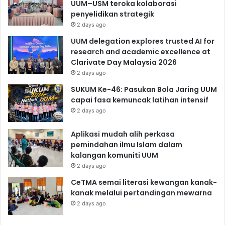
UUM–USM teroka kolaborasi
penyelidikan strategik
2 days ago
UUM delegation explores trusted AI for
research and academic excellence at
Clarivate Day Malaysia 2026
2 days ago
SUKUM Ke-46: Pasukan Bola Jaring UUM
capai fasa kemuncak latihan intensif
2 days ago
Aplikasi mudah alih perkasa
pemindahan ilmu Islam dalam
kalangan komuniti UUM
2 days ago
CeTMA semai literasi kewangan kanak-
kanak melalui pertandingan mewarna
2 days ago