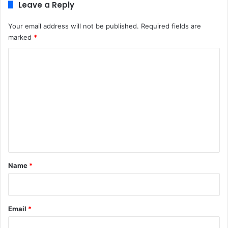
Leave a Reply
Your email address will not be published.
Required fields are
marked
*
C
o
m
m
e
n
t
*
Name
*
Email
*