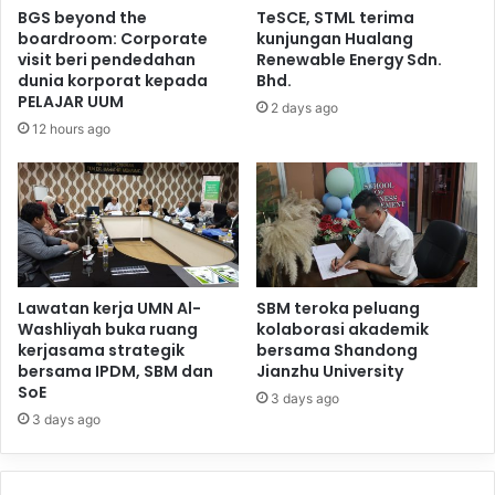
BGS beyond the
TeSCE, STML terima
boardroom: Corporate
kunjungan Hualang
visit beri pendedahan
Renewable Energy Sdn.
dunia korporat kepada
Bhd.
PELAJAR UUM
2 days ago
12 hours ago
Lawatan kerja UMN Al-
SBM teroka peluang
Washliyah buka ruang
kolaborasi akademik
kerjasama strategik
bersama Shandong
bersama IPDM, SBM dan
Jianzhu University
SoE
3 days ago
3 days ago