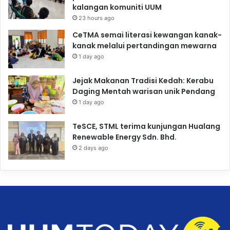
kalangan komuniti UUM
23 hours ago
CeTMA semai literasi kewangan kanak-
kanak melalui pertandingan mewarna
1 day ago
Jejak Makanan Tradisi Kedah: Kerabu
Daging Mentah warisan unik Pendang
1 day ago
TeSCE, STML terima kunjungan Hualang
Renewable Energy Sdn. Bhd.
2 days ago