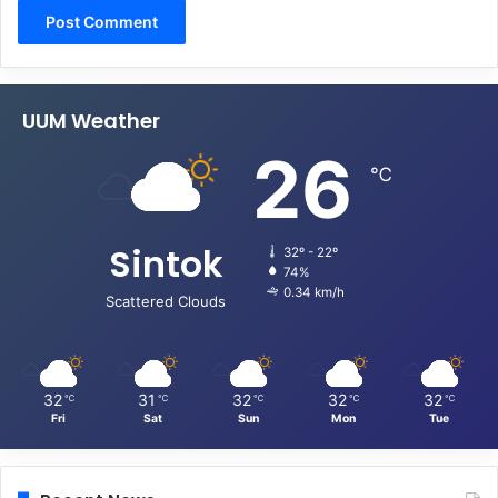
UUM Weather
26
℃
Sintok
32º - 22º
74%
0.34 km/h
Scattered Clouds
32
31
32
32
32
℃
℃
℃
℃
℃
Fri
Sat
Sun
Mon
Tue