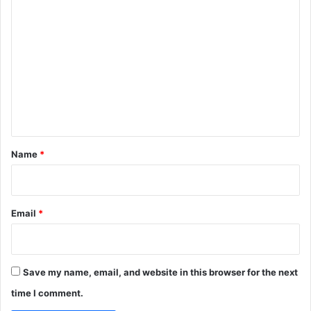
C
o
m
m
e
n
t
*
Name
*
Email
*
Save my name, email, and website in this browser for the next
time I comment.