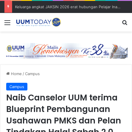
Keluarga angkat JAKSIN 2026 erat hubungan Pelajar Inasis TNB UUM bersama komuniti Pulau Tuba
Menu
S
Home
/
Campus
Campus
Naib Canselor UUM terima
Blueprint Pembangunan
Usahawan PMKS dan Pelan