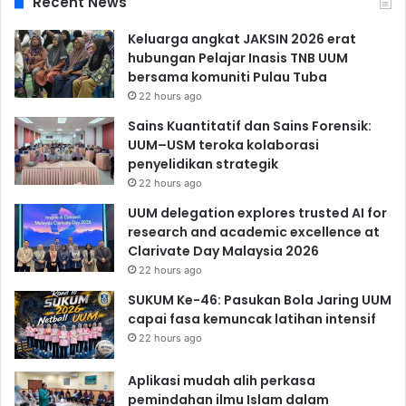
Recent News
Keluarga angkat JAKSIN 2026 erat
hubungan Pelajar Inasis TNB UUM
bersama komuniti Pulau Tuba
22 hours ago
Sains Kuantitatif dan Sains Forensik:
UUM–USM teroka kolaborasi
penyelidikan strategik
22 hours ago
UUM delegation explores trusted AI for
research and academic excellence at
Clarivate Day Malaysia 2026
22 hours ago
SUKUM Ke-46: Pasukan Bola Jaring UUM
capai fasa kemuncak latihan intensif
22 hours ago
Aplikasi mudah alih perkasa
pemindahan ilmu Islam dalam