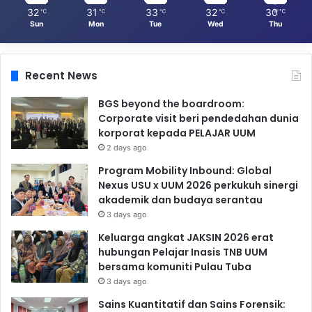
32
31
33
32
30
℃
℃
℃
℃
℃
Sun
Mon
Tue
Wed
Thu
Recent News
BGS beyond the boardroom:
Corporate visit beri pendedahan dunia
korporat kepada PELAJAR UUM
2 days ago
Program Mobility Inbound: Global
Nexus USU x UUM 2026 perkukuh sinergi
akademik dan budaya serantau
3 days ago
Keluarga angkat JAKSIN 2026 erat
hubungan Pelajar Inasis TNB UUM
bersama komuniti Pulau Tuba
3 days ago
Sains Kuantitatif dan Sains Forensik: