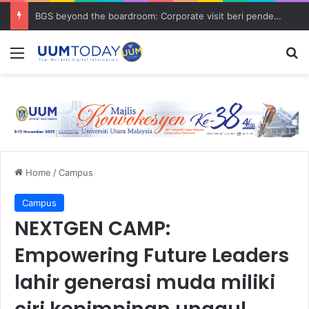
BGS beyond the boardroom: Corporate visit beri pendedahan dunia korporat kepada PELAJAR UUM
Menu
S
Home
/
Campus
Campus
NEXTGEN CAMP:
Empowering Future Leaders
lahir generasi muda miliki