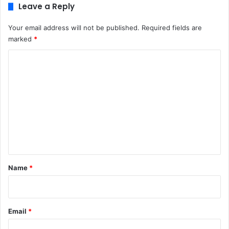
Leave a Reply
Your email address will not be published.
Required fields are
marked
*
C
o
m
m
e
n
t
*
Name
*
Email
*