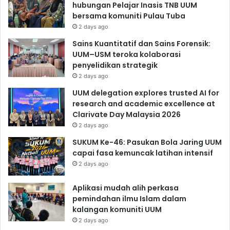
hubungan Pelajar Inasis TNB UUM
bersama komuniti Pulau Tuba
2 days ago
Sains Kuantitatif dan Sains Forensik:
UUM–USM teroka kolaborasi
penyelidikan strategik
2 days ago
UUM delegation explores trusted AI for
research and academic excellence at
Clarivate Day Malaysia 2026
2 days ago
SUKUM Ke-46: Pasukan Bola Jaring UUM
capai fasa kemuncak latihan intensif
2 days ago
Aplikasi mudah alih perkasa
pemindahan ilmu Islam dalam
kalangan komuniti UUM
2 days ago