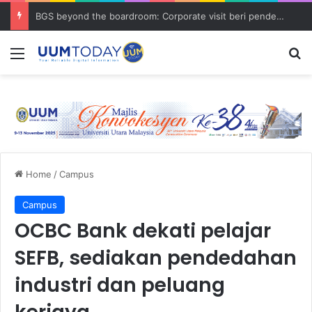
BGS beyond the boardroom: Corporate visit beri pendedahan dunia korporat kepada PELAJAR UUM
Menu
S
Home
/
Campus
Campus
OCBC Bank dekati pelajar
SEFB, sediakan pendedahan
industri dan peluang