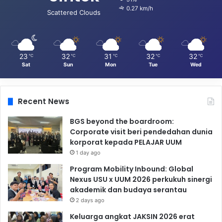
0.27 km/h
Scattered Clouds
23
32
31
32
32
℃
℃
℃
℃
℃
Sat
Sun
Mon
Tue
Wed
Recent News
BGS beyond the boardroom:
Corporate visit beri pendedahan dunia
korporat kepada PELAJAR UUM
1 day ago
Program Mobility Inbound: Global
Nexus USU x UUM 2026 perkukuh sinergi
akademik dan budaya serantau
2 days ago
Keluarga angkat JAKSIN 2026 erat