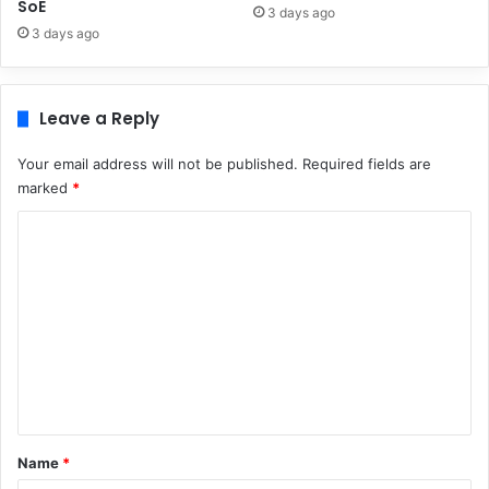
SoE
3 days ago
3 days ago
Leave a Reply
Your email address will not be published.
Required fields are
marked
*
C
o
m
m
e
n
t
*
Name
*