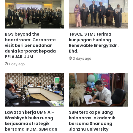
BGS beyond the
TeSCE, STML terima
boardroom: Corporate
kunjungan Hualang
visit beri pendedahan
Renewable Energy Sdn.
dunia korporat kepada
Bhd.
PELAJAR UUM
3 days ago
1 day ago
Lawatan kerja UMN Al-
SBM teroka peluang
Washliyah buka ruang
kolaborasi akademik
kerjasama strategik
bersama Shandong
bersama IPDM, SBM dan
Jianzhu University