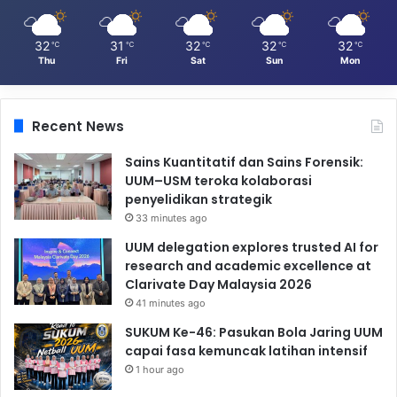
32
31
32
32
32
℃
℃
℃
℃
℃
Thu
Fri
Sat
Sun
Mon
Recent News
Sains Kuantitatif dan Sains Forensik:
UUM–USM teroka kolaborasi
penyelidikan strategik
33 minutes ago
UUM delegation explores trusted AI for
research and academic excellence at
Clarivate Day Malaysia 2026
41 minutes ago
SUKUM Ke-46: Pasukan Bola Jaring UUM
capai fasa kemuncak latihan intensif
1 hour ago