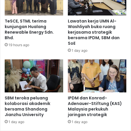
TeSCE, STML terima
Lawatan kerja UMN Al-
kunjungan Hualang
Washliyah buka ruang
Renewable Energy Sdn.
kerjasama strategik
Bhd.
bersama IPDM, SBM dan
SoE
19 hours ago
1 day ago
SBM teroka peluang
IPDM dan Konrad-
kolaborasi akademik
Adenauer-Stiftung (KAS)
bersama Shandong
Malaysia perkukuh
Jianzhu University
jaringan strategik
1 day ago
1 day ago