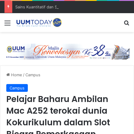
Sains Kuantitatif dan Sains Forensik: UUM–USM teroka kolaborasi penyelidikan strategik
Menu
S
Home
/
Campus
Campus
Pelajar Baharu Ambilan
Mac A252 terokai dunia
Kokurikulum dalam Slot