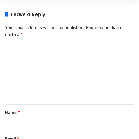
Leave a Reply
Your email address will not be published.
Required fields are
marked
*
C
o
m
m
e
n
t
*
Name
*
Email
*