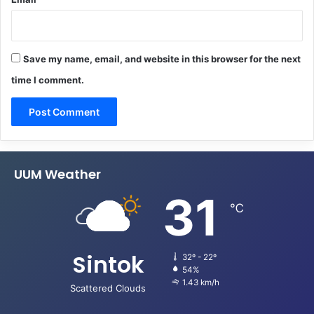
Save my name, email, and website in this browser for the next
time I comment.
UUM Weather
31
℃
Sintok
32º - 22º
54%
1.43 km/h
Scattered Clouds