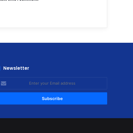
Newsletter
nter
our
mail
ddress