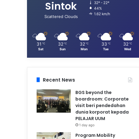
Sintok
32º - 22º
44%
1.62 km/h
Scattered Clouds
31
32
32
33
32
℃
℃
℃
℃
℃
Sat
Sun
Mon
Tue
Wed
Recent News
BGS beyond the
boardroom: Corporate
visit beri pendedahan
dunia korporat kepada
PELAJAR UUM
1 day ago
Program Mobility