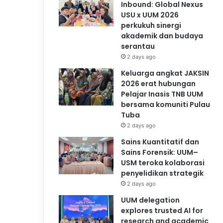
Inbound: Global Nexus
USU x UUM 2026
perkukuh sinergi
akademik dan budaya
serantau
2 days ago
Keluarga angkat JAKSIN
2026 erat hubungan
Pelajar Inasis TNB UUM
bersama komuniti Pulau
Tuba
2 days ago
Sains Kuantitatif dan
Sains Forensik: UUM–
USM teroka kolaborasi
penyelidikan strategik
2 days ago
UUM delegation
explores trusted AI for
research and academic