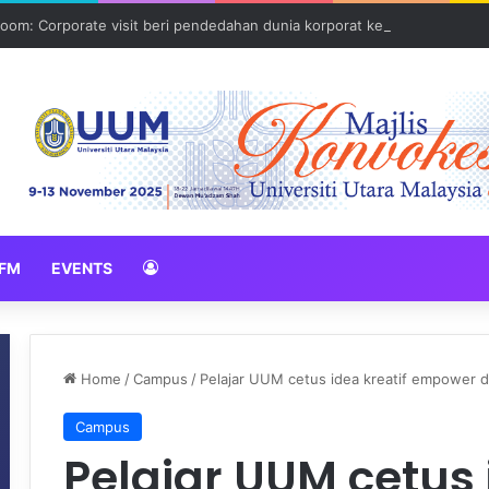
oom: Corporate visit beri pendedahan dunia korporat kepada PELAJA
FM
EVENTS
Home
/
Campus
/
Pelajar UUM cetus idea kreatif empower
Campus
Pelajar UUM cetus 