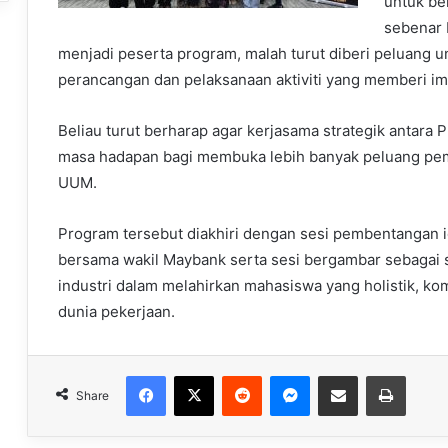
untuk be
sebenar 
menjadi peserta program, malah turut diberi peluang u
perancangan dan pelaksanaan aktiviti yang memberi im
Beliau turut berharap agar kerjasama strategik antar
masa hadapan bagi membuka lebih banyak peluang pem
UUM.
Program tersebut diakhiri dengan sesi pembentangan i
bersama wakil Maybank serta sesi bergambar sebagai si
industri dalam melahirkan mahasiswa yang holistik, ko
dunia pekerjaan.
Facebook
X
Reddit
Messenger
Share via Email
Print
Share