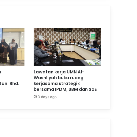
a
Lawatan kerja UMN Al-
g
Washliyah buka ruang
Sdn. Bhd.
kerjasama strategik
bersama IPDM, SBM dan SoE
3 days ago