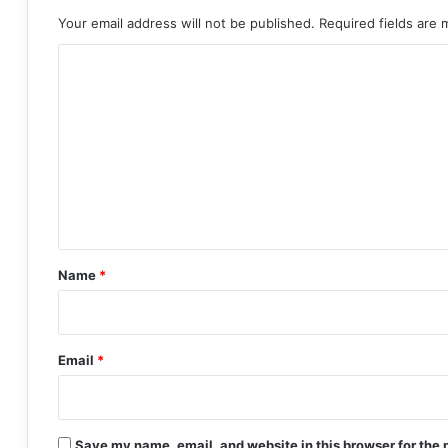
Your email address will not be published.
Required fields are
C
o
m
m
e
n
t
*
Name
*
Email
*
Save my name, email, and website in this browser for the 