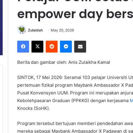
empower day ber
Zulaidah
May 20, 2026
Facebook
X
Reddit
Messenger
Share via Email
Berita dan gambar oleh: Anis Zulaikha Kamal
SINTOK, 17 Mei 2026: Seramai 103 pelajar Universiti U
pertemuan fizikal program Maybank Ambassador X Pa
Pusat Konvensyen UUM. Program ini merupakan anjur
Kebolehpasaran Graduan (PPKKG) dengan kerjasama
M
Knocks (SoHK).
Program tersebut bertujuan memberi pendedahan awal
mereka sebagai Maybank Ambassador X Padawan di s