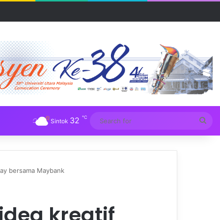
R UUM
℃
32
Sea
Sintok
for
 day bersama Maybank
idea kreatif