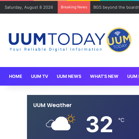
Saturday, August 8 2026
Breaking News
BGS beyond the boardr
HOME
UUM TV
UUM NEWS
WHAT’S NEW
UUM 
UUM Weather
32
℃