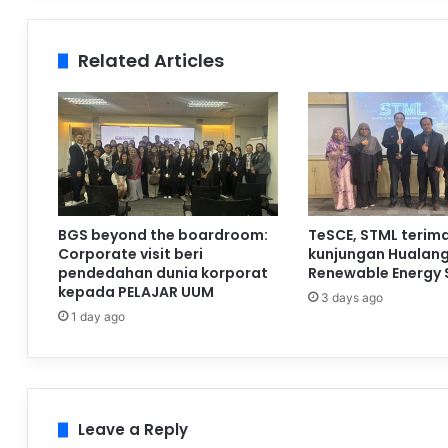
Related Articles
BGS beyond the boardroom:
TeSCE, STML terim
Corporate visit beri
kunjungan Hualan
pendedahan dunia korporat
Renewable Energy 
kepada PELAJAR UUM
3 days ago
1 day ago
Leave a Reply