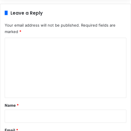
Leave a Reply
Your email address will not be published.
Required fields are
marked
*
C
o
m
m
e
n
t
*
Name
*
Email
*