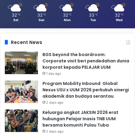
32
32
32
33
32
℃
℃
℃
℃
℃
Sat
Sun
Mon
Tue
Wed
Recent News
BGS beyond the boardroom:
Corporate visit beri pendedahan dunia
korporat kepada PELAJAR UUM
1 day ago
Program Mobility Inbound: Global
Nexus USU x UUM 2026 perkukuh sinergi
akademik dan budaya serantau
2 days ago
Keluarga angkat JAKSIN 2026 erat
hubungan Pelajar Inasis TNB UUM
bersama komuniti Pulau Tuba
2 days ago