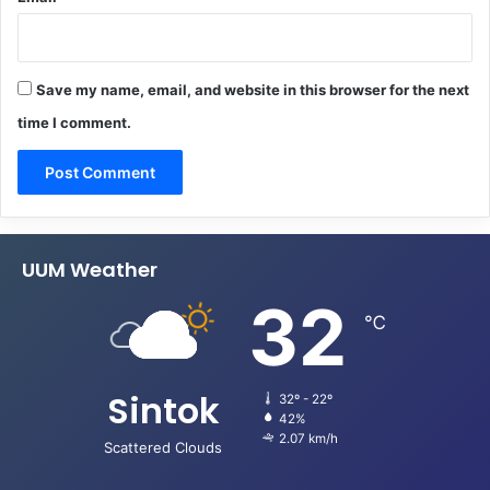
Save my name, email, and website in this browser for the next
time I comment.
UUM Weather
32
℃
Sintok
32º - 22º
42%
2.07 km/h
Scattered Clouds