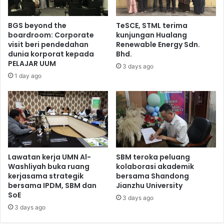
BGS beyond the
TeSCE, STML terima
boardroom: Corporate
kunjungan Hualang
visit beri pendedahan
Renewable Energy Sdn.
dunia korporat kepada
Bhd.
PELAJAR UUM
3 days ago
1 day ago
Lawatan kerja UMN Al-
SBM teroka peluang
Washliyah buka ruang
kolaborasi akademik
kerjasama strategik
bersama Shandong
bersama IPDM, SBM dan
Jianzhu University
SoE
3 days ago
3 days ago