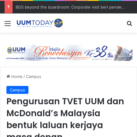
BGS beyond the boardroom: Corporate visit beri pendedahan dunia korporat kepada PELAJAR UUM
Menu
S
Home
/
Campus
Campus
Pengurusan TVET UUM dan
McDonald’s Malaysia
bentuk laluan kerjaya