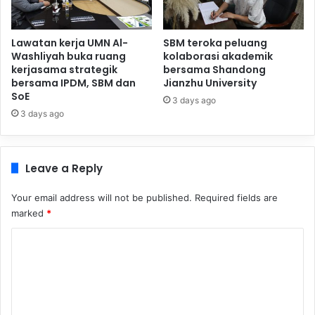
Lawatan kerja UMN Al-
SBM teroka peluang
Washliyah buka ruang
kolaborasi akademik
kerjasama strategik
bersama Shandong
bersama IPDM, SBM dan
Jianzhu University
SoE
3 days ago
3 days ago
Leave a Reply
Your email address will not be published.
Required fields are
marked
*
C
o
m
m