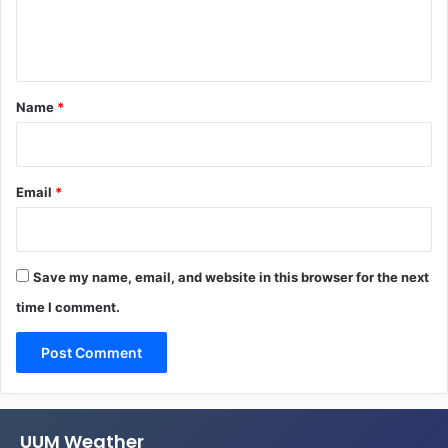
e
n
t
*
Name
*
Email
*
Save my name, email, and website in this browser for the next
time I comment.
UUM Weather