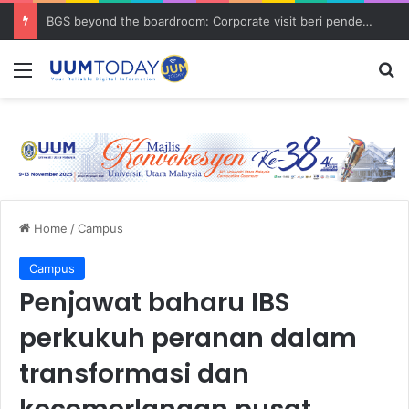
BGS beyond the boardroom: Corporate visit beri pendedahan dunia korporat kepada PELAJAR UUM
Menu
S
Home
/
Campus
Campus
Penjawat baharu IBS
perkukuh peranan dalam
transformasi dan