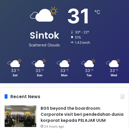
31
℃
Sintok
33º - 22º
51%
1.43 km/h
Scattered Clouds
33
33
33
33
33
℃
℃
℃
℃
℃
Sat
Sun
Mon
Tue
Wed
Recent News
BGS beyond the boardroom:
Corporate visit beri pendedahan dunia
korporat kepada PELAJAR UUM
24 hours ago