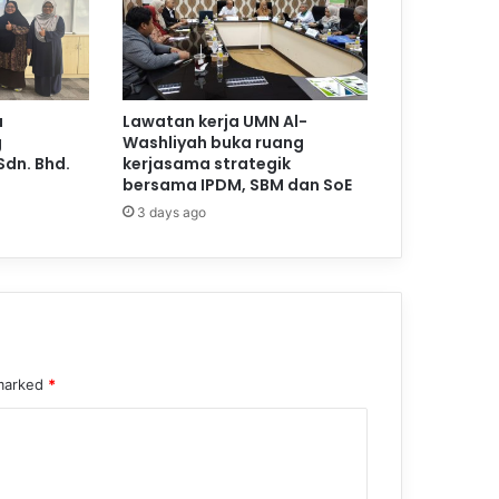
a
Lawatan kerja UMN Al-
g
Washliyah buka ruang
Sdn. Bhd.
kerjasama strategik
bersama IPDM, SBM dan SoE
3 days ago
 marked
*