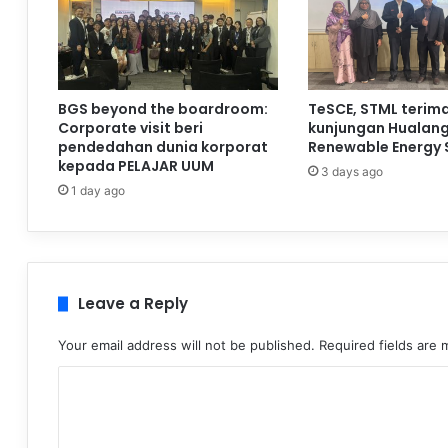
BGS beyond the boardroom:
TeSCE, STML terim
Corporate visit beri
kunjungan Hualan
pendedahan dunia korporat
Renewable Energy 
kepada PELAJAR UUM
3 days ago
1 day ago
Leave a Reply
Your email address will not be published.
Required fields are
C
o
m