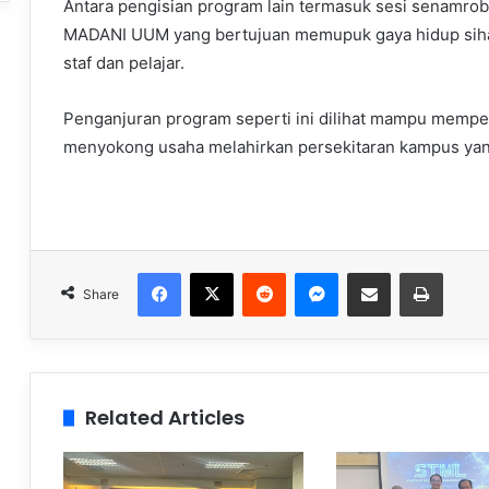
Antara pengisian program lain termasuk sesi senamrobik
MADANI UUM yang bertujuan memupuk gaya hidup sihat
staf dan pelajar.
Penganjuran program seperti ini dilihat mampu memper
menyokong usaha melahirkan persekitaran kampus yan
Facebook
X
Reddit
Messenger
Share via Email
Print
Share
Related Articles