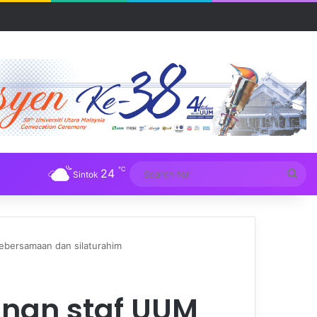
R UUM
℃
24
Sea
Sintok
for
ebersamaan dan silaturahim
nan staf UUM