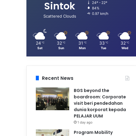
Sintok
24º - 22º
84%
0.97 km/h
Scattered Clouds
24
32
31
33
32
℃
℃
℃
℃
℃
Sat
Sun
Mon
Tue
Wed
Recent News
BGS beyond the
boardroom: Corporate
visit beri pendedahan
dunia korporat kepada
PELAJAR UUM
1 day ago
Program Mobility