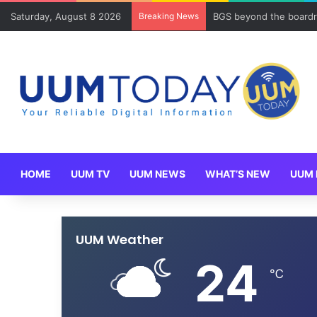
Saturday, August 8 2026
Breaking News
BGS beyond the boardr
HOME
UUM TV
UUM NEWS
WHAT’S NEW
UUM 
UUM Weather
24
℃