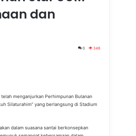
maan dan
0
348
M) telah menganjurkan Perhimpunan Bulanan
h Silaturahim” yang berlangsung di Stadium
dakan dalam suasana santai berkonsepkan
a memupuk semangat kebersamaan dalam