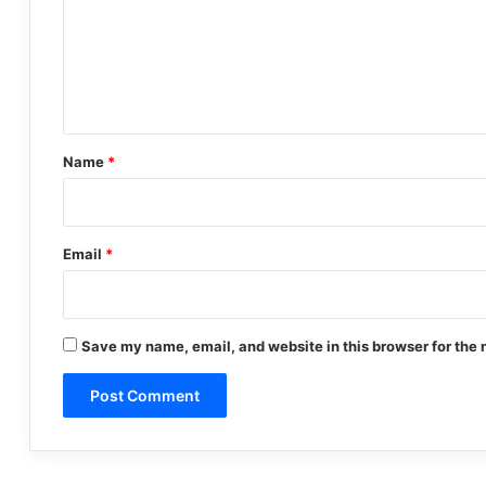
m
e
n
t
*
Name
*
Email
*
Save my name, email, and website in this browser for the 