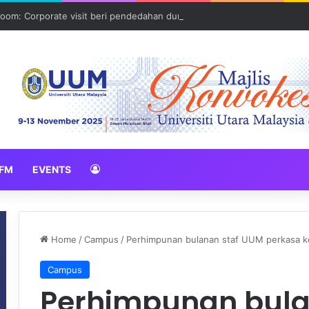
oom: Corporate visit beri pendedahan dunia korporat kepada PELAJA
FM
EVENTS
Home
/
Campus
/
Perhimpunan bulanan staf UUM perkasa k
Campus
Perhimpunan bula