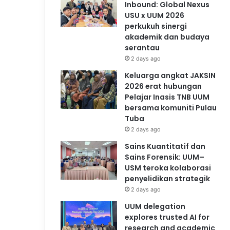
Inbound: Global Nexus
USU x UUM 2026
perkukuh sinergi
akademik dan budaya
serantau
2 days ago
Keluarga angkat JAKSIN
2026 erat hubungan
Pelajar Inasis TNB UUM
bersama komuniti Pulau
Tuba
2 days ago
Sains Kuantitatif dan
Sains Forensik: UUM–
USM teroka kolaborasi
penyelidikan strategik
2 days ago
UUM delegation
explores trusted AI for
research and academic