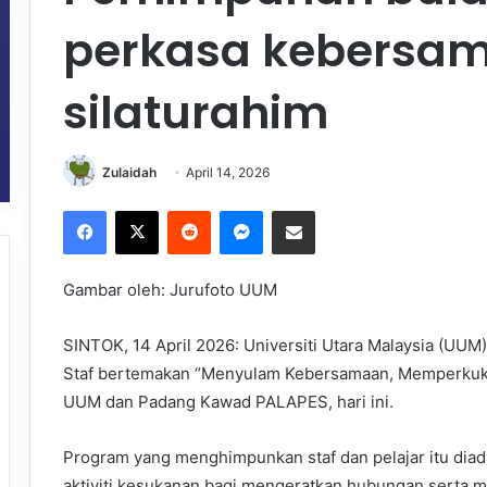
perkasa kebersa
silaturahim
Zulaidah
April 14, 2026
Facebook
X
Reddit
Messenger
Share via Email
Gambar oleh: Jurufoto UUM
SINTOK, 14 April 2026: Universiti Utara Malaysia (UU
Staf bertemakan “Menyulam Kebersamaan, Memperkuku
UUM dan Padang Kawad PALAPES, hari ini.
Program yang menghimpunkan staf dan pelajar itu dia
aktiviti kesukanan bagi mengeratkan hubungan sert