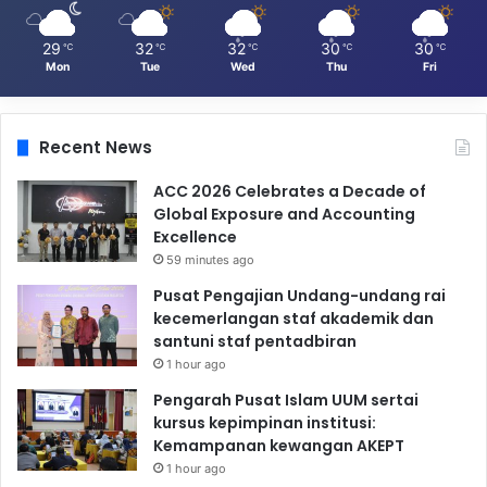
29
32
32
30
30
℃
℃
℃
℃
℃
Mon
Tue
Wed
Thu
Fri
Recent News
ACC 2026 Celebrates a Decade of
Global Exposure and Accounting
Excellence
59 minutes ago
Pusat Pengajian Undang-undang rai
kecemerlangan staf akademik dan
santuni staf pentadbiran
1 hour ago
Pengarah Pusat Islam UUM sertai
kursus kepimpinan institusi:
Kemampanan kewangan AKEPT
1 hour ago