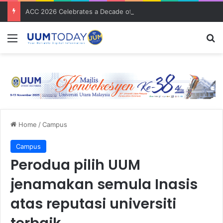
ACC 2026 Celebrates a Decade of Global Exposure and Accounting Excellence
Menu
S
Home
/
Campus
Campus
Perodua pilih UUM
jenamakan semula Inasis
atas reputasi universiti