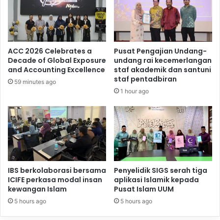
ACC 2026 Celebrates a
Pusat Pengajian Undang-
Decade of Global Exposure
undang rai kecemerlangan
and Accounting Excellence
staf akademik dan santuni
staf pentadbiran
59 minutes ago
1 hour ago
IBS berkolaborasi bersama
Penyelidik SIGS serah tiga
ICIFE perkasa modal insan
aplikasi Islamik kepada
kewangan Islam
Pusat Islam UUM
5 hours ago
5 hours ago