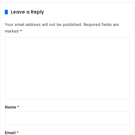
Leave a Reply
Your email address will not be published.
Required fields are
marked
*
C
o
m
m
e
n
t
*
Name
*
Email
*