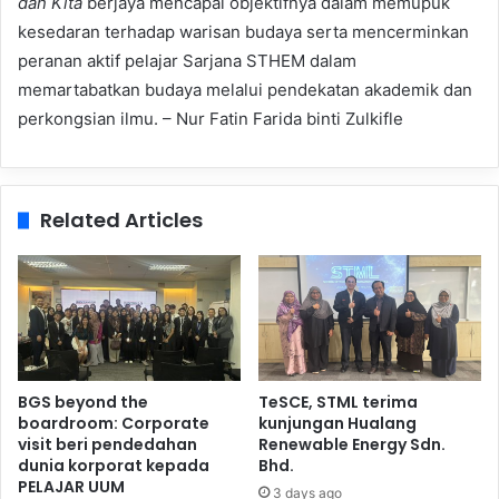
dan Kita
berjaya mencapai objektifnya dalam memupuk
kesedaran terhadap warisan budaya serta mencerminkan
peranan aktif pelajar Sarjana STHEM dalam
memartabatkan budaya melalui pendekatan akademik dan
perkongsian ilmu. – Nur Fatin Farida binti Zulkifle
Related Articles
BGS beyond the
TeSCE, STML terima
boardroom: Corporate
kunjungan Hualang
visit beri pendedahan
Renewable Energy Sdn.
dunia korporat kepada
Bhd.
PELAJAR UUM
3 days ago