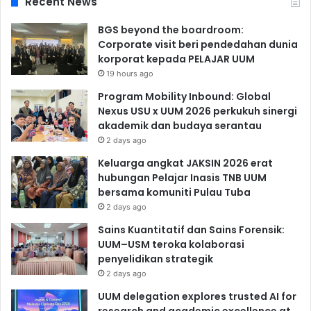
Recent News
BGS beyond the boardroom:
Corporate visit beri pendedahan dunia
korporat kepada PELAJAR UUM
19 hours ago
Program Mobility Inbound: Global
Nexus USU x UUM 2026 perkukuh sinergi
akademik dan budaya serantau
2 days ago
Keluarga angkat JAKSIN 2026 erat
hubungan Pelajar Inasis TNB UUM
bersama komuniti Pulau Tuba
2 days ago
Sains Kuantitatif dan Sains Forensik:
UUM–USM teroka kolaborasi
penyelidikan strategik
2 days ago
UUM delegation explores trusted AI for
research and academic excellence at