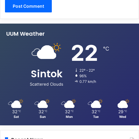
UUM Weather
22
℃
Sintok
22º - 22º
96%
0.77 km/h
Scattered Clouds
32
32
32
32
29
℃
℃
℃
℃
℃
Sat
Sun
Mon
Tue
Wed