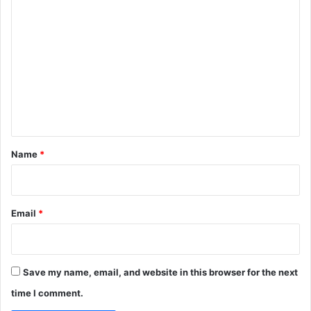
C
o
m
m
e
n
t
*
Name
*
Email
*
Save my name, email, and website in this browser for the next
time I comment.