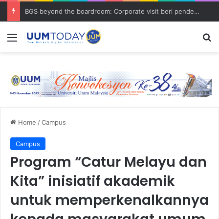
BGS beyond the boardroom: Corporate visit beri pendedahan dunia korporat kepada PELAJAR UUM
Menu
S
Home
/
Campus
Campus
Program “Catur Melayu dan
Kita” inisiatif akademik
untuk memperkenalkannya