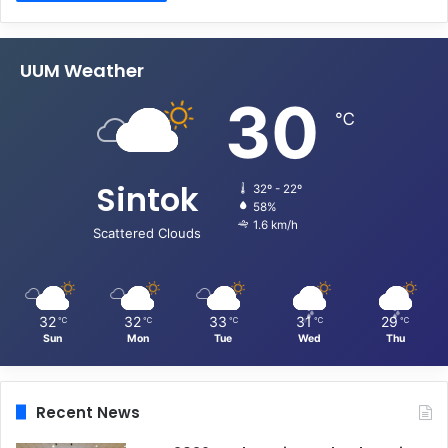
UUM Weather
30
℃
Sintok
32º - 22º
58%
1.6 km/h
Scattered Clouds
32
32
33
31
29
℃
℃
℃
℃
℃
Sun
Mon
Tue
Wed
Thu
Recent News