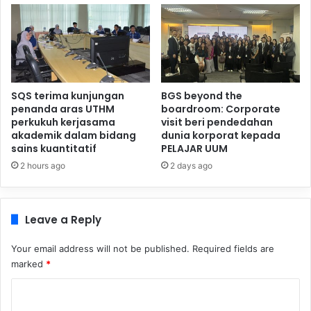
SQS terima kunjungan
BGS beyond the
penanda aras UTHM
boardroom: Corporate
perkukuh kerjasama
visit beri pendedahan
akademik dalam bidang
dunia korporat kepada
sains kuantitatif
PELAJAR UUM
2 hours ago
2 days ago
Leave a Reply
Your email address will not be published.
Required fields are
marked
*
C
o