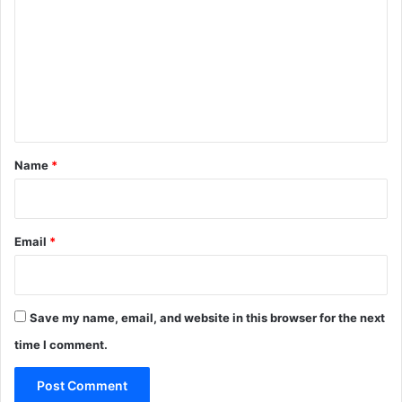
m
m
e
n
t
*
Name
*
Email
*
Save my name, email, and website in this browser for the next
time I comment.