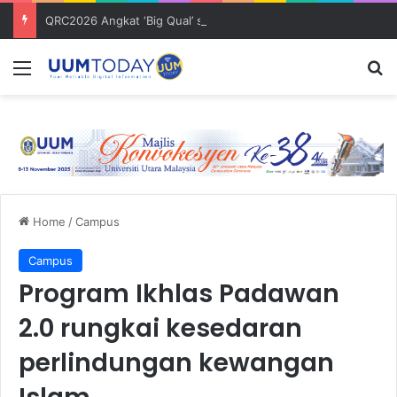
QRC2026 Angkat ‘Big Qual’ sebagai Pemangkin Penyelidikan Kualitatif Transformasional dan Berimpak dalam Era AI
Menu
S
Home
/
Campus
Campus
Program Ikhlas Padawan
2.0 rungkai kesedaran
perlindungan kewangan