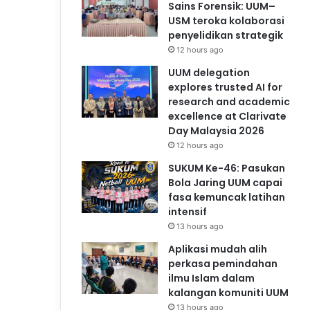
Sains Forensik: UUM–
USM teroka kolaborasi
penyelidikan strategik
12 hours ago
UUM delegation
explores trusted AI for
research and academic
excellence at Clarivate
Day Malaysia 2026
12 hours ago
SUKUM Ke-46: Pasukan
Bola Jaring UUM capai
fasa kemuncak latihan
intensif
13 hours ago
Aplikasi mudah alih
perkasa pemindahan
ilmu Islam dalam
kalangan komuniti UUM
13 hours ago