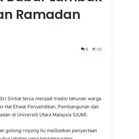
hkan Ramadan
0
161
ri Sintok terus menjadi tradisi tahunan warga
an Hal Ehwal Penyelidikan, Pembangunan dan
an di Universiti Utara Malaysia (UUM).
kan gotong-royong itu melibatkan penyertaan
a-dua jabatan yang bersama-sama