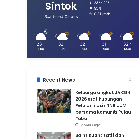
Sintok
23º - 22º
95%
0.31 km/h
Scattered Clouds
23
32
32
31
32
℃
℃
℃
℃
℃
Thu
Fri
Sat
Sun
Mon
Recent News
Keluarga angkat JAKSIN
2026 erat hubungan
Pelajar Inasis TNB UUM
bersama komuniti Pulau
Tuba
12 hours ago
Sains Kuantitatif dan