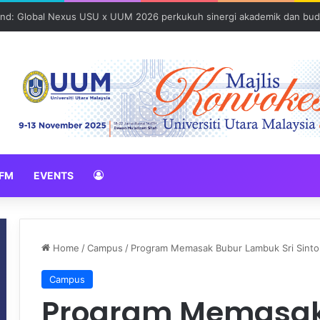
und: Global Nexus USU x UUM 2026 perkukuh sinergi akademik dan bud
FM
EVENTS
Home
/
Campus
/
Program Memasak Bubur Lambuk Sri Sint
Campus
Program Memasak