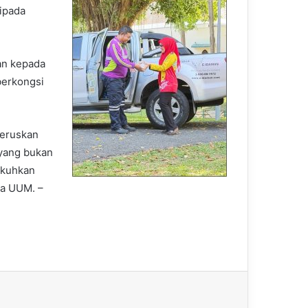
ipada
an kepada
berkongsi
teruskan
 yang bukan
ukuhkan
ja UUM. –