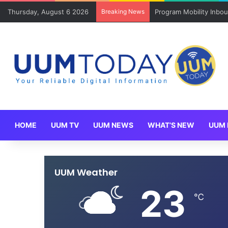
Thursday, August 6 2026
Breaking News
Program Mobility Inbo
HOME
UUM TV
UUM NEWS
WHAT’S NEW
UUM 
UUM Weather
23
℃