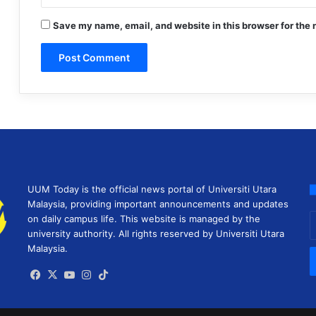
Save my name, email, and website in this browser for the 
UUM Today is the official news portal of Universiti Utara
Malaysia, providing important announcements and updates
E
on daily campus life. This website is managed by the
y
university authority. All rights reserved by Universiti Utara
E
Malaysia.
a
Facebook
X
YouTube
Instagram
TikTok