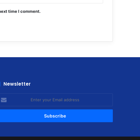
next time I comment.
Newsletter
nter
our
mail
ddress