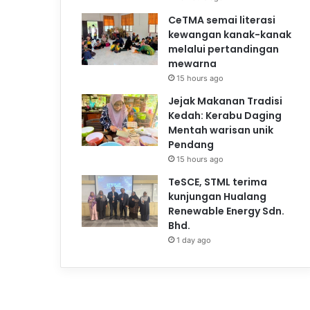
CeTMA semai literasi
kewangan kanak-kanak
melalui pertandingan
mewarna
15 hours ago
Jejak Makanan Tradisi
Kedah: Kerabu Daging
Mentah warisan unik
Pendang
15 hours ago
TeSCE, STML terima
kunjungan Hualang
Renewable Energy Sdn.
Bhd.
1 day ago