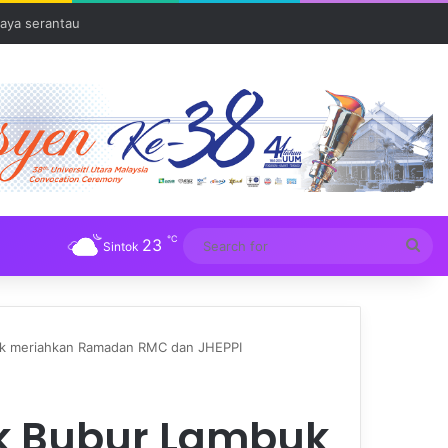
aya serantau
℃
23
Sea
Sintok
for
ok meriahkan Ramadan RMC dan JHEPPI
 Bubur Lambuk