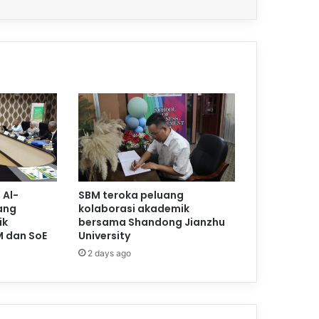
 Al-
SBM teroka peluang
ang
kolaborasi akademik
ik
bersama Shandong Jianzhu
M dan SoE
University
2 days ago