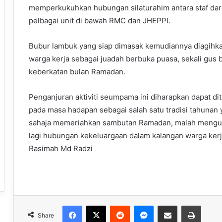
memperkukuhkan hubungan silaturahim antara staf dar
pelbagai unit di bawah RMC dan JHEPPI.
Bubur lambuk yang siap dimasak kemudiannya diagihk
warga kerja sebagai juadah berbuka puasa, sekali gus 
keberkatan bulan Ramadan.
Penganjuran aktiviti seumpama ini diharapkan dapat di
pada masa hadapan sebagai salah satu tradisi tahunan
sahaja memeriahkan sambutan Ramadan, malah meng
lagi hubungan kekeluargaan dalam kalangan warga ker
Rasimah Md Radzi
Facebook
X
Reddit
Messenger
Share via Email
Print
Share