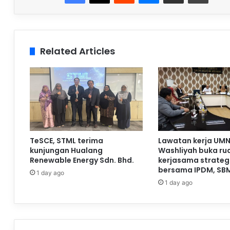
Related Articles
TeSCE, STML terima
Lawatan kerja UMN
kunjungan Hualang
Washliyah buka ru
Renewable Energy Sdn. Bhd.
kerjasama strateg
bersama IPDM, SB
1 day ago
1 day ago