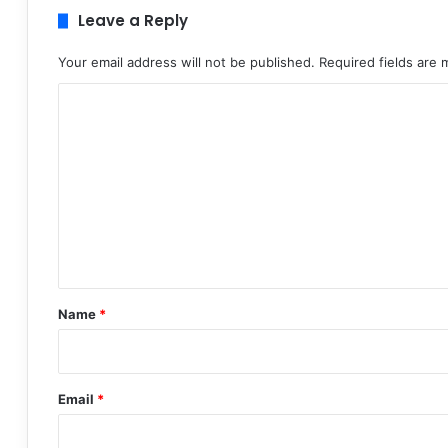
Leave a Reply
Your email address will not be published.
Required fields are
C
o
m
m
e
n
t
*
Name
*
Email
*