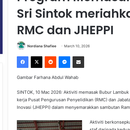
Sri Sintok meria
RMC dan JHEPPI
Nordiana Shafiee
March 10, 2026
Facebook
X
Reddit
Messenger
Share via Email
Gambar Farhana Abdul Wahab
SINTOK, 10 Mac 2026: Aktiviti memasak Bubur Lambuk S
kerja Pusat Pengurusan Penyelidikan (RMC) dan Jabat
Inovasi (JHEPPI) dalam menyemarakkan sambutan Ramad
Aktiviti berkonsep
staf daripada kedu