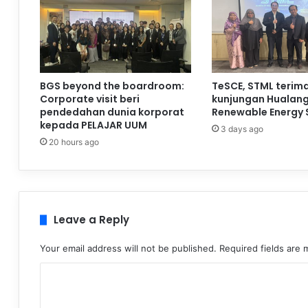
BGS beyond the boardroom:
TeSCE, STML terim
Corporate visit beri
kunjungan Hualan
pendedahan dunia korporat
Renewable Energy 
kepada PELAJAR UUM
3 days ago
20 hours ago
Leave a Reply
Your email address will not be published.
Required fields are
C
o