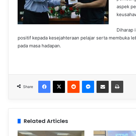
aspek pe
keusahaw
Diharap 
positif kepada kesejahteraan pelajar serta membuka l
pada masa hadapan.
Facebook
X
Reddit
Messenger
Share via Email
Print
Share
Related Articles