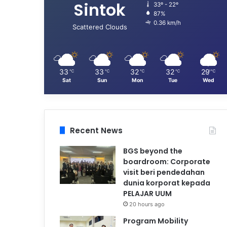
Sintok
33º - 22º
87%
0.36 km/h
Scattered Clouds
33
33
32
32
29
℃
℃
℃
℃
℃
Sat
Sun
Mon
Tue
Wed
Recent News
BGS beyond the
boardroom: Corporate
visit beri pendedahan
dunia korporat kepada
PELAJAR UUM
20 hours ago
Program Mobility