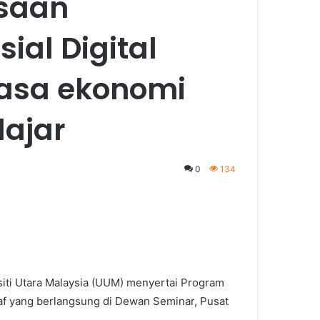
saan
al Digital
kasa ekonomi
lajar
0
134
siti Utara Malaysia (UUM) menyertai Program
af yang berlangsung di Dewan Seminar, Pusat