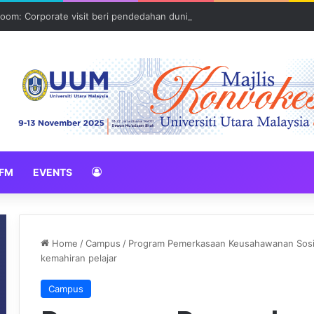
oom: Corporate visit beri pendedahan dunia korporat kepada PELAJA
FM
EVENTS
Home
/
Campus
/
Program Pemerkasaan Keusahawanan Sosial
kemahiran pelajar
Campus