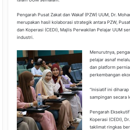
Pengarah Pusat Zakat dan Wakaf (PZW) UUM, Dr. Mohama
merupakan hasil kolaborasi strategik antara PZW, Pus
dan Koperasi (CEDI), Majlis Perwakilan Pelajar UUM se
industri.
Menurutnya, penga
pelajar asnaf mela
dan platform pernia
perkembangan ekono
“Inisiatif ini diha
sampingan secara le
Pengarah Eksekuti
Koperasi (CEDI), D
taklimat ringkas ber