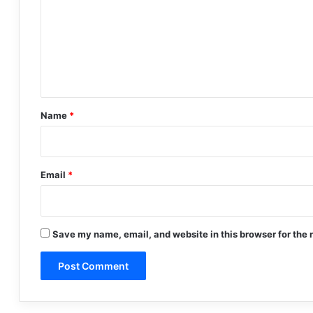
m
m
e
n
t
*
Name
*
Email
*
Save my name, email, and website in this browser for the 