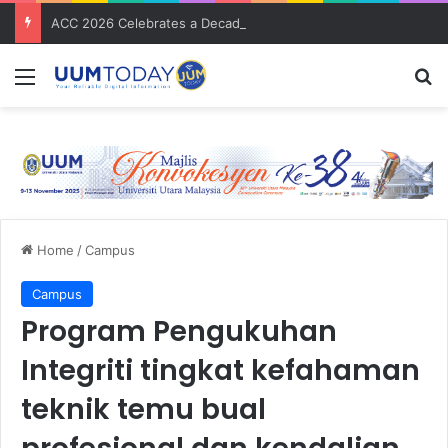
ACC 2026 Celebrates a Decade of Global Exposure and Accounting Excellence
Menu
S
Home
/
Campus
Campus
Program Pengukuhan
Integriti tingkat kefahaman
teknik temu bual