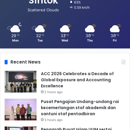
Sintok
63%
0.59 km/h
Scattered Clouds
29
32
32
30
30
℃
℃
℃
℃
℃
Mon
Tue
Wed
Thu
Fri
Recent News
ACC 2026 Celebrates a Decade of
Global Exposure and Accounting
Excellence
2 hours ago
Pusat Pengajian Undang-undang rai
kecemerlangan staf akademik dan
santuni staf pentadbiran
3 hours ago
Pengarah Pusat Islam UUM sertai