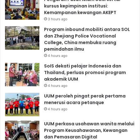
kursus kepimpinan institusi:
Kemampanan kewangan AKEPT
3 hours ago
Program inbound mobiliti antara SOL
dan Zhejiang Police Vocational
College, China membuka ruang
pemindahan ilmu
4 hours ago
SoIS dekati pelajar Indonesia dan
Thailand, perluas promosi program
akademik UUM
4 hours ago
UUM peroleh pingat perak pertama
menerusi acara petanque
4 hours ago
UUM perkasa usahawan wanita melalui
Program Keusahawanan, Kewangan
dan Pemasaran Digital