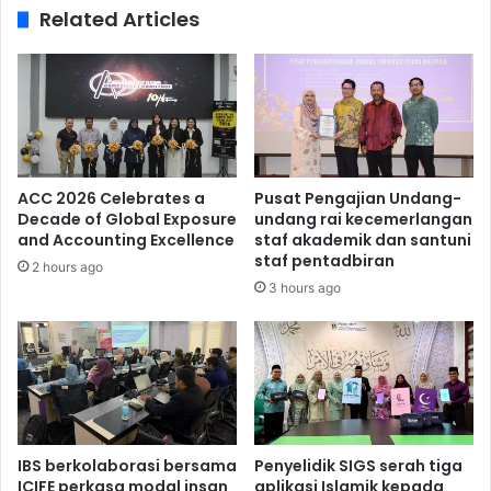
Related Articles
ACC 2026 Celebrates a
Pusat Pengajian Undang-
Decade of Global Exposure
undang rai kecemerlangan
and Accounting Excellence
staf akademik dan santuni
staf pentadbiran
2 hours ago
3 hours ago
IBS berkolaborasi bersama
Penyelidik SIGS serah tiga
ICIFE perkasa modal insan
aplikasi Islamik kepada