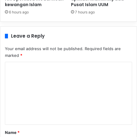
kewangan Islam
Pusat Islam UUM
6 hours ago
7 hours ago
Leave a Reply
Your email address will not be published.
Required fields are
marked
*
C
o
m
m
e
n
t
*
Name
*