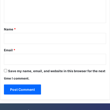
e
n
t
*
Name
*
Email
*
Save my name, email, and website in this browser for the next
time I comment.