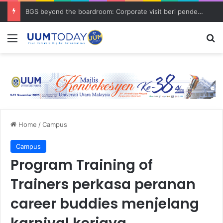
BGS beyond the boardroom: Corporate visit beri pendedahan dunia korporat kepada PELAJAR UUM
Menu
S
Home
/
Campus
Campus
Program Training of
Trainers perkasa peranan
career buddies menjelang