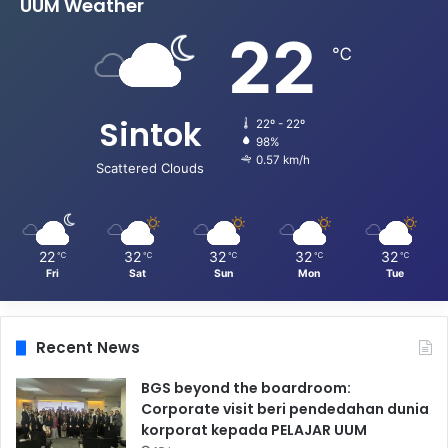
UUM Weather
22
℃
Sintok
22º - 22º
98%
0.57 km/h
Scattered Clouds
22
32
32
32
32
℃
℃
℃
℃
℃
Fri
Sat
Sun
Mon
Tue
Recent News
BGS beyond the boardroom:
Corporate visit beri pendedahan dunia
korporat kepada PELAJAR UUM