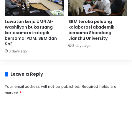
Lawatan kerja UMN Al-
SBM teroka peluang
Washliyah buka ruang
kolaborasi akademik
kerjasama strategik
bersama Shandong
bersama IPDM, SBM dan
Jianzhu University
SoE
3 days ago
3 days ago
Leave a Reply
Your email address will not be published.
Required fields are
marked
*
C
o
m
m