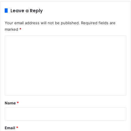
Leave a Reply
Your email address will not be published.
Required fields are
marked
*
C
o
m
m
e
n
t
*
Name
*
Email
*