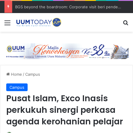
BGS beyond the boardroom: Corporate visit beri pendedahan dunia korporat kepada PELAJAR UUM
Menu
S
Home
/
Campus
Campus
Pusat Islam, Exco Inasis
perkukuh sinergi perkasa
agenda kerohanian pelajar