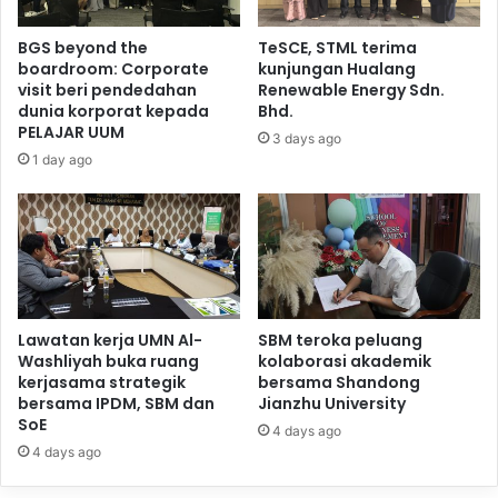
BGS beyond the
TeSCE, STML terima
boardroom: Corporate
kunjungan Hualang
visit beri pendedahan
Renewable Energy Sdn.
dunia korporat kepada
Bhd.
PELAJAR UUM
3 days ago
1 day ago
Lawatan kerja UMN Al-
SBM teroka peluang
Washliyah buka ruang
kolaborasi akademik
kerjasama strategik
bersama Shandong
bersama IPDM, SBM dan
Jianzhu University
SoE
4 days ago
4 days ago