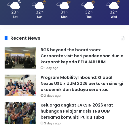
23
32
31
32
32
℃
℃
℃
℃
℃
Sat
Sun
Mon
Tue
Wed
Recent News
BGS beyond the boardroom:
Corporate visit beri pendedahan dunia
korporat kepada PELAJAR UUM
1 day ago
Program Mobility Inbound: Global
Nexus USU x UUM 2026 perkukuh sinergi
akademik dan budaya serantau
2 days ago
Keluarga angkat JAKSIN 2026 erat
hubungan Pelajar Inasis TNB UUM
bersama komuniti Pulau Tuba
3 days ago