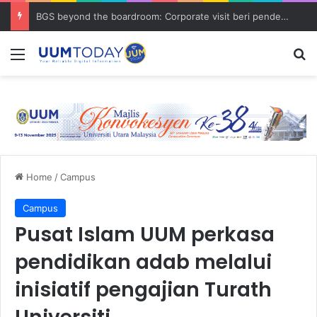
BGS beyond the boardroom: Corporate visit beri pendedahan dunia korporat kepada PELAJAR UUM
Menu
S
Home
/
Campus
Campus
Pusat Islam UUM perkasa
pendidikan adab melalui
inisiatif pengajian Turath