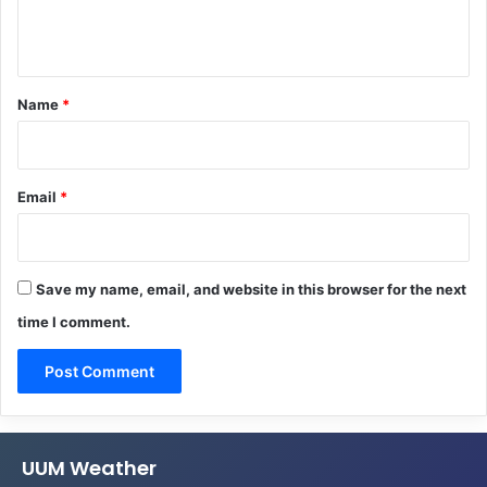
n
t
*
Name
*
Email
*
Save my name, email, and website in this browser for the next
time I comment.
UUM Weather