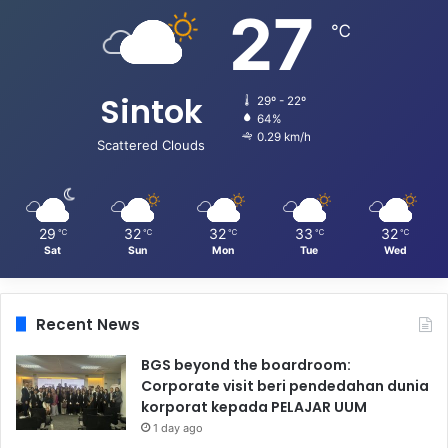
27
℃
Sintok
29º - 22º
64%
0.29 km/h
Scattered Clouds
29
32
32
33
32
℃
℃
℃
℃
℃
Sat
Sun
Mon
Tue
Wed
Recent News
BGS beyond the boardroom:
Corporate visit beri pendedahan dunia
korporat kepada PELAJAR UUM
1 day ago