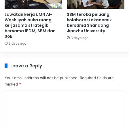
Lawatan kerja UMN Al-
SBM teroka peluang
Washliyah buka ruang
kolaborasi akademik
kerjasama strategik
bersama Shandong
bersama IPDM, SBM dan
Jianzhu University
SoE
3 days ago
3 days ago
Leave a Reply
Your email address will not be published.
Required fields are
marked
*
C
o
m
m
e