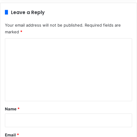
Leave a Reply
Your email address will not be published.
Required fields are
marked
*
C
o
m
m
e
n
t
*
Name
*
Email
*