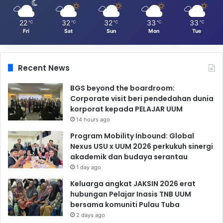
22
32
32
33
33
℃
℃
℃
℃
℃
Fri
Sat
Sun
Mon
Tue
Recent News
BGS beyond the boardroom:
Corporate visit beri pendedahan dunia
korporat kepada PELAJAR UUM
14 hours ago
Program Mobility Inbound: Global
Nexus USU x UUM 2026 perkukuh sinergi
akademik dan budaya serantau
1 day ago
Keluarga angkat JAKSIN 2026 erat
hubungan Pelajar Inasis TNB UUM
bersama komuniti Pulau Tuba
2 days ago