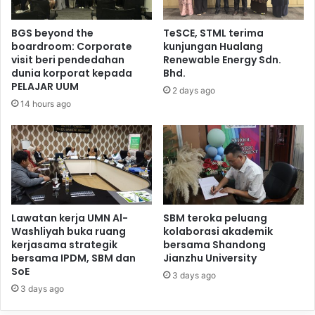
BGS beyond the
TeSCE, STML terima
boardroom: Corporate
kunjungan Hualang
visit beri pendedahan
Renewable Energy Sdn.
dunia korporat kepada
Bhd.
PELAJAR UUM
2 days ago
14 hours ago
Lawatan kerja UMN Al-
SBM teroka peluang
Washliyah buka ruang
kolaborasi akademik
kerjasama strategik
bersama Shandong
bersama IPDM, SBM dan
Jianzhu University
SoE
3 days ago
3 days ago