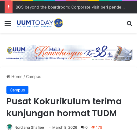
BGS beyond the boardroom: Corporate visit beri pendedahan dunia korporat kepada PELAJAR UUM
Menu
S
Home
/
Campus
Campus
Pusat Kokurikulum terima
kunjungan hormat TUDM
Nordiana Shafiee
March 8, 2026
0
178