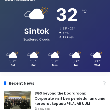
32
℃
Sintok
33º - 22º
46%
1.7 km/h
Scattered Clouds
33
33
33
33
33
℃
℃
℃
℃
℃
Sat
Sun
Mon
Tue
Wed
Recent News
BGS beyond the boardroom:
Corporate visit beri pendedahan dunia
korporat kepada PELAJAR UUM
1 day ago