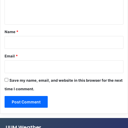
e
n
t
*
Name
*
Email
*
Save my name, email, and website in this browser for the next
time I comment.
UUM Weather