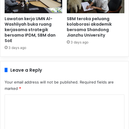
Lawatan kerja UMN Al-
SBM teroka peluang
Washliyah buka ruang
kolaborasi akademik
kerjasama strategik
bersama Shandong
bersama IPDM, SBM dan
Jianzhu University
SoE
3 days ago
3 days ago
Leave a Reply
Your email address will not be published.
Required fields are
marked
*
C
o
m
m