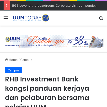
BGS beyond the boardroom: Corporate visit beri pendedahan dunia korporat kepada PELAJAR UUM
Menu
S
Home
/
Campus
Campus
RHB Investment Bank
kongsi panduan kerjaya
dan pelaburan bersama