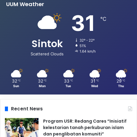
UUM Weather
31
℃
Sintok
32º - 22º
51%
1.64 km/h
Scattered Clouds
32
32
33
31
29
℃
℃
℃
℃
℃
Sun
Mon
Tue
Wed
Thu
Recent News
Program USR: Redang Cares “Inisiatif
kelestarian tanah perkuburan islam
dan penglibatan komuniti”