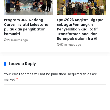
Program USR: Redang
QRC2026 Angkat ‘Big Qual’
Cares inisiatif kelestarian
sebagai Pemangkin
pulau dan penglibatan
Penyelidikan Kualitatif
komuniti
Transformasional dan
Berimpak dalam Era AI
21 minutes ago
57 minutes ago
Leave a Reply
Your email address will not be published.
Required fields are
marked
*
C
o
m