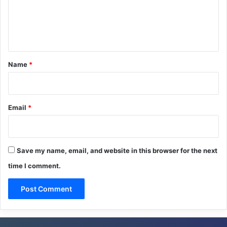
m
e
n
t
*
Name
*
Email
*
Save my name, email, and website in this browser for the next
time I comment.