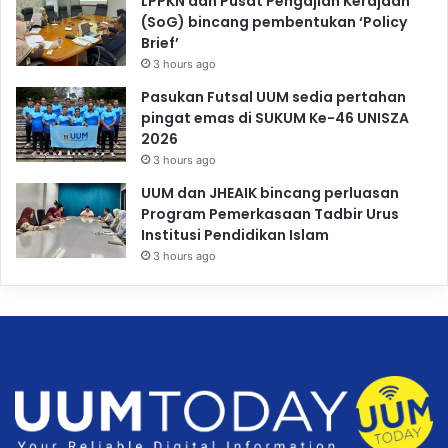
LPPKN dan Pusat Pengajian Kerajaan
(SoG) bincang pembentukan ‘Policy
Brief’
3 hours ago
Pasukan Futsal UUM sedia pertahan
pingat emas di SUKUM Ke-46 UNISZA
2026
3 hours ago
UUM dan JHEAIK bincang perluasan
Program Pemerkasaan Tadbir Urus
Institusi Pendidikan Islam
3 hours ago