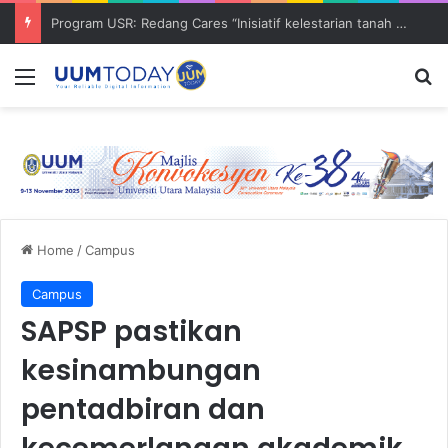
Program USR: Redang Cares “Inisiatif kelestarian tanah perkuburan islam dan penglibatan komuniti”
Menu
S
Home
/
Campus
Campus
SAPSP pastikan
kesinambungan
pentadbiran dan