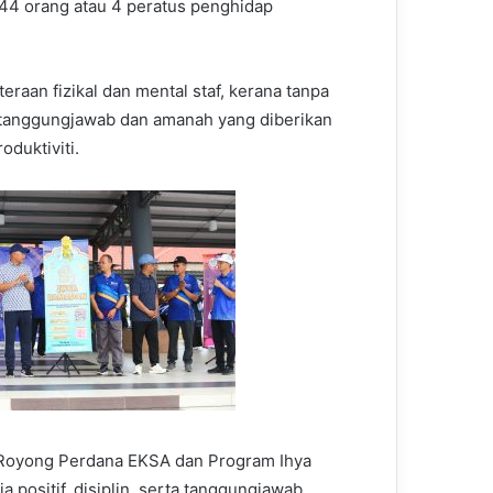
44 orang atau 4 peratus penghidap
aan fizikal dan mental staf, kerana tanpa
n tanggungjawab dan amanah yang diberikan
duktiviti.
g-Royong Perdana EKSA dan Program Ihya
positif, disiplin, serta tanggungjawab