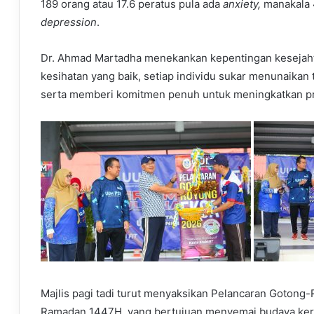
189 orang atau 17.6 peratus pula ada
anxiety,
manakala 
depression
.
Dr. Ahmad Martadha menekankan kepentingan kesejahter
kesihatan yang baik, setiap individu sukar menunaika
serta memberi komitmen penuh untuk meningkatkan pro
Majlis pagi tadi turut menyaksikan Pelancaran Goton
Ramadan 1447H, yang bertujuan menyemai budaya kerja 