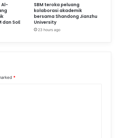
 Al-
SBM teroka peluang
ang
kolaborasi akademik
ik
bersama Shandong Jianzhu
M dan SoE
University
23 hours ago
 marked
*