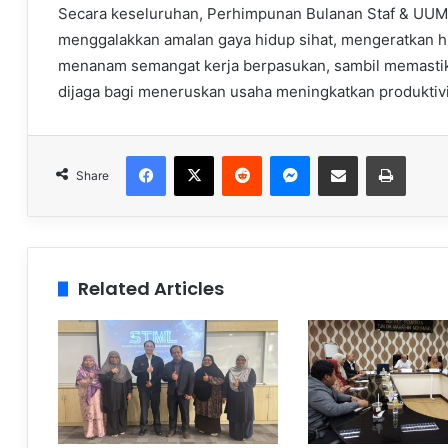
Secara keseluruhan, Perhimpunan Bulanan Staf & UUMFi
menggalakkan amalan gaya hidup sihat, mengeratkan
menanam semangat kerja berpasukan, sambil memastikan
dijaga bagi meneruskan usaha meningkatkan produktivit
Facebook
X
Reddit
Messenger
Share via Email
Print
Share
Related Articles