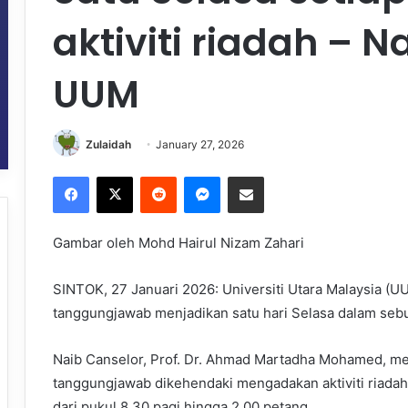
aktiviti riadah – N
UUM
Zulaidah
January 27, 2026
Facebook
X
Reddit
Messenger
Share via Email
Gambar oleh Mohd Hairul Nizam Zahari
SINTOK, 27 Januari 2026: Universiti Utara Malaysia (U
tanggungjawab menjadikan satu hari Selasa dalam sebul
Naib Canselor, Prof. Dr. Ahmad Martadha Mohamed, me
tanggungjawab dikehendaki mengadakan aktiviti riadah s
dari pukul 8.30 pagi hingga 2.00 petang.