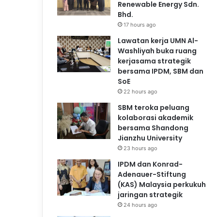
Renewable Energy Sdn.
Bhd.
17 hours ago
Lawatan kerja UMN Al-
Washliyah buka ruang
kerjasama strategik
bersama IPDM, SBM dan
SoE
22 hours ago
SBM teroka peluang
kolaborasi akademik
bersama Shandong
Jianzhu University
23 hours ago
IPDM dan Konrad-
Adenauer-Stiftung
(KAS) Malaysia perkukuh
jaringan strategik
24 hours ago