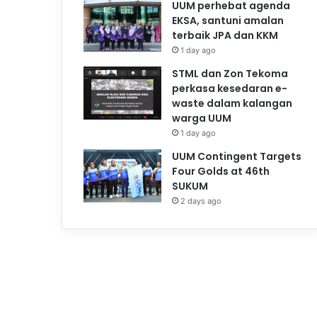
UUM perhebat agenda
EKSA, santuni amalan
terbaik JPA dan KKM
1 day ago
STML dan Zon Tekoma
perkasa kesedaran e-
waste dalam kalangan
warga UUM
1 day ago
UUM Contingent Targets
Four Golds at 46th
SUKUM
2 days ago