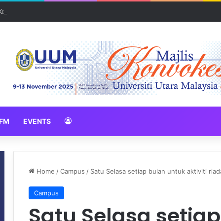
 Kedah: Kerabu Daging Mentah warisan unik Pendang
FM
EVENTS
Home
/
Campus
/
Satu Selasa setiap bulan untuk aktiviti ri
Campus
Satu Selasa setia