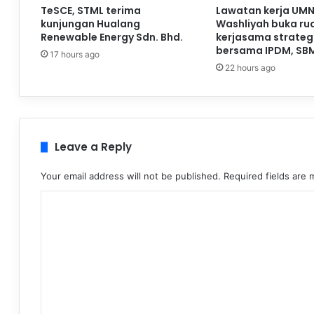
TeSCE, STML terima
Lawatan kerja UMN
kunjungan Hualang
Washliyah buka ru
Renewable Energy Sdn. Bhd.
kerjasama strateg
bersama IPDM, SB
17 hours ago
22 hours ago
Leave a Reply
Your email address will not be published.
Required fields are
C
o
m
m
e
n