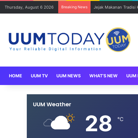
Thursday, August 6 2026
Breaking News
Jejak Makanan Tradisi
HOME
UUM TV
UUM NEWS
WHAT’S NEW
UUM 
UUM Weather
28
℃