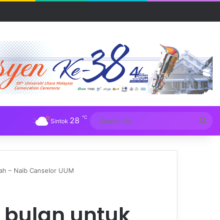
℃
28
Sea
Sintok
for
adah – Naib Canselor UUM
p bulan untuk