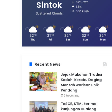
Sintok
32º - 22º
68%
0.51 km/h
Scattered Clouds
32
31
32
32
32
℃
℃
℃
℃
℃
Thu
Fri
Sat
Sun
Mon
Recent News
Jejak Makanan Tradisi
Kedah: Kerabu Daging
Mentah warisan unik
Pendang
2 hours ago
TeSCE, STML terima
kunjungan Hualang