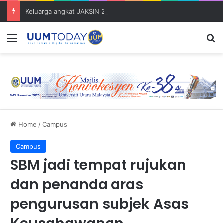
Keluarga angkat JAKSIN 2026 erat hubungan Pelajar Inasis TNB UUM bersama komuniti Pulau Tuba
Menu
S
Home
/
Campus
Campus
SBM jadi tempat rujukan
dan penanda aras
pengurusan subjek Asas