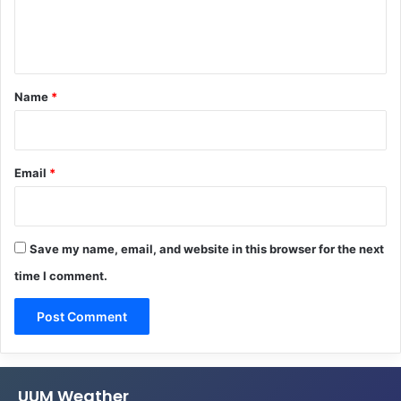
e
n
t
*
Name
*
Email
*
Save my name, email, and website in this browser for the next
time I comment.
UUM Weather