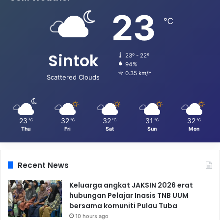
23
℃
Sintok
23º - 22º
94%
0.35 km/h
Scattered Clouds
23
32
32
31
32
℃
℃
℃
℃
℃
Thu
Fri
Sat
Sun
Mon
Recent News
Keluarga angkat JAKSIN 2026 erat
hubungan Pelajar Inasis TNB UUM
bersama komuniti Pulau Tuba
10 hours ago