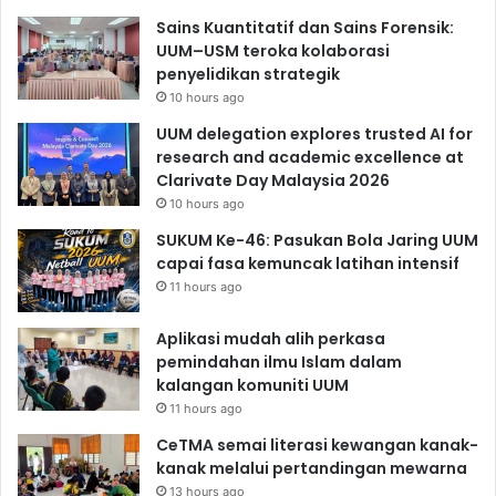
Sains Kuantitatif dan Sains Forensik:
UUM–USM teroka kolaborasi
penyelidikan strategik
10 hours ago
UUM delegation explores trusted AI for
research and academic excellence at
Clarivate Day Malaysia 2026
10 hours ago
SUKUM Ke-46: Pasukan Bola Jaring UUM
capai fasa kemuncak latihan intensif
11 hours ago
Aplikasi mudah alih perkasa
pemindahan ilmu Islam dalam
kalangan komuniti UUM
11 hours ago
CeTMA semai literasi kewangan kanak-
kanak melalui pertandingan mewarna
13 hours ago