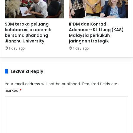
SBM teroka peluang
IPDM dan Konrad-
kolaborasi akademik
Adenauer-Stiftung (KAS)
bersama Shandong
Malaysia perkukuh
Jianzhu University
jaringan strategik
1 day ago
1 day ago
Leave a Reply
Your email address will not be published.
Required fields are
marked
*
C
o
m
m