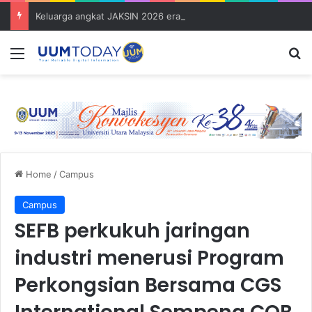
Keluarga angkat JAKSIN 2026 erat hubungan Pelajar Inasis TNB UUM bersama komuniti Pulau Tuba
Menu
S
Home
/
Campus
Campus
SEFB perkukuh jaringan
industri menerusi Program
Perkongsian Bersama CGS