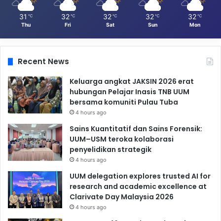
31
32
32
32
32
℃
℃
℃
℃
℃
Thu
Fri
Sat
Sun
Mon
Recent News
Keluarga angkat JAKSIN 2026 erat
hubungan Pelajar Inasis TNB UUM
bersama komuniti Pulau Tuba
4 hours ago
Sains Kuantitatif dan Sains Forensik:
UUM–USM teroka kolaborasi
penyelidikan strategik
4 hours ago
UUM delegation explores trusted AI for
research and academic excellence at
Clarivate Day Malaysia 2026
4 hours ago