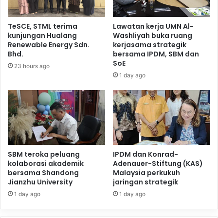
TeSCE, STML terima
Lawatan kerja UMN Al-
kunjungan Hualang
Washliyah buka ruang
Renewable Energy Sdn.
kerjasama strategik
Bhd.
bersama IPDM, SBM dan
SoE
23 hours ago
1 day ago
SBM teroka peluang
IPDM dan Konrad-
kolaborasi akademik
Adenauer-Stiftung (KAS)
bersama Shandong
Malaysia perkukuh
Jianzhu University
jaringan strategik
1 day ago
1 day ago