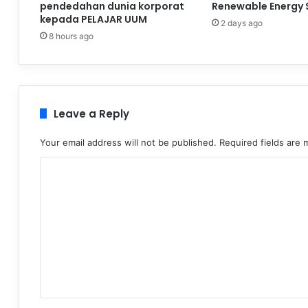
pendedahan dunia korporat
Renewable Energy 
kepada PELAJAR UUM
2 days ago
8 hours ago
Leave a Reply
Your email address will not be published.
Required fields are
C
o
m
m
e
n
t