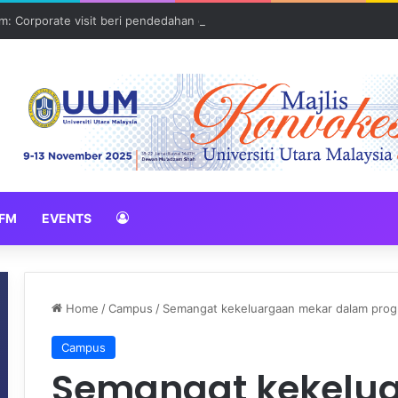
: Corporate visit beri pendedahan dunia korporat kepada PELAJAR U
FM
EVENTS
Home
/
Campus
/
Semangat kekeluargaan mekar dalam prog
Campus
Semangat kekelu