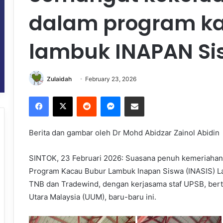
dalam program k
lambuk INAPAN Si
Zulaidah
February 23, 2026
Facebook
X
Reddit
Messenger
Share via Email
Berita dan gambar oleh Dr Mohd Abidzar Zainol Abidin
SINTOK, 23 Februari 2026: Suasana penuh kemeriaha
Program Kacau Bubur Lambuk Inapan Siswa (INASIS) La
TNB dan Tradewind, dengan kerjasama staf UPSB, berte
Utara Malaysia (UUM), baru-baru ini.