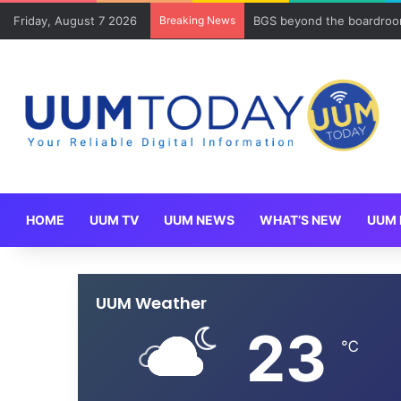
Friday, August 7 2026
Breaking News
BGS beyond the boardroom
HOME
UUM TV
UUM NEWS
WHAT’S NEW
UUM 
UUM Weather
23
℃