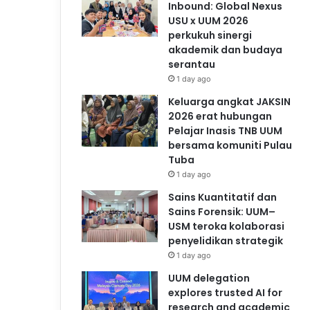
Inbound: Global Nexus
USU x UUM 2026
perkukuh sinergi
akademik dan budaya
serantau
1 day ago
Keluarga angkat JAKSIN
2026 erat hubungan
Pelajar Inasis TNB UUM
bersama komuniti Pulau
Tuba
1 day ago
Sains Kuantitatif dan
Sains Forensik: UUM–
USM teroka kolaborasi
penyelidikan strategik
1 day ago
UUM delegation
explores trusted AI for
research and academic