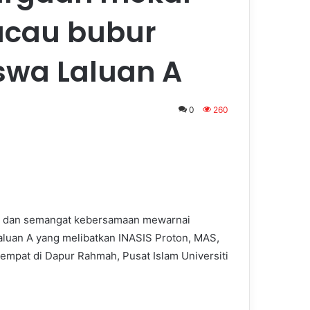
acau bubur
swa Laluan A
0
260
n dan semangat kebersamaan mewarnai
luan A yang melibatkan INASIS Proton, MAS,
mpat di Dapur Rahmah, Pusat Islam Universiti