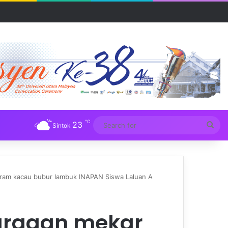
UM
℃
23
Sea
Sintok
for
ram kacau bubur lambuk INAPAN Siswa Laluan A
argaan mekar