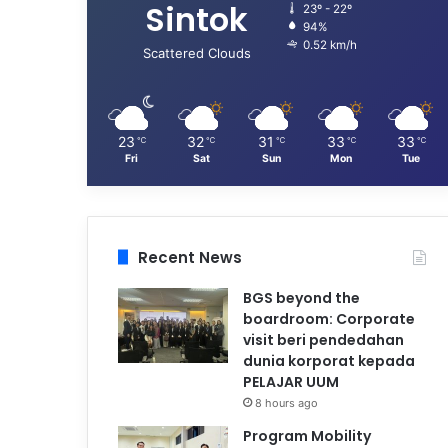
Sintok
23º - 22º
94%
0.52 km/h
Scattered Clouds
23
32
31
33
33
℃
℃
℃
℃
℃
Fri
Sat
Sun
Mon
Tue
Recent News
BGS beyond the
boardroom: Corporate
visit beri pendedahan
dunia korporat kepada
PELAJAR UUM
8 hours ago
Program Mobility