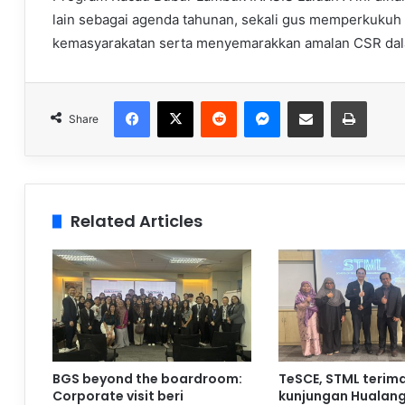
lain sebagai agenda tahunan, sekali gus memperkukuh 
kemasyarakatan serta menyemarakkan amalan CSR dalam
Facebook
X
Reddit
Messenger
Share via Email
Print
Share
Related Articles
BGS beyond the boardroom:
TeSCE, STML terim
Corporate visit beri
kunjungan Hualan