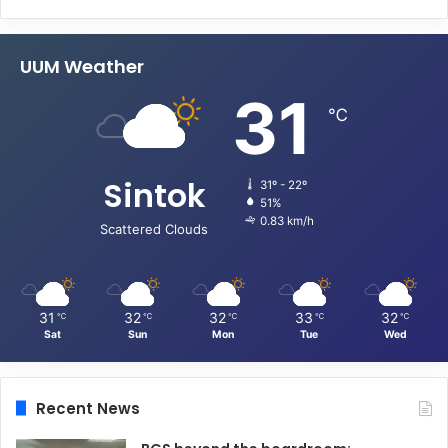
UUM Weather
31
℃
Sintok
31º - 22º
51%
0.83 km/h
Scattered Clouds
31
32
32
33
32
℃
℃
℃
℃
℃
Sat
Sun
Mon
Tue
Wed
Recent News