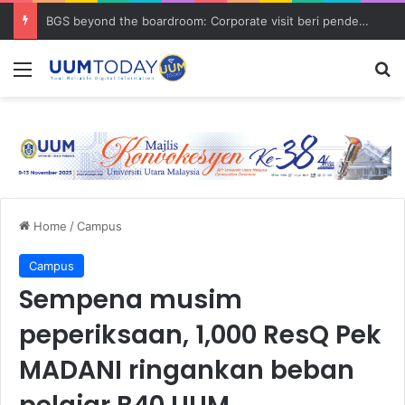
BGS beyond the boardroom: Corporate visit beri pendedahan dunia korporat kepada PELAJAR UUM
Menu
S
Home
/
Campus
Campus
Sempena musim
peperiksaan, 1,000 ResQ Pek
MADANI ringankan beban