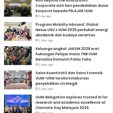
BGS beyond the boardroom:
Corporate visit beri pendedahan dunia
korporat kepada PELAJAR UUM
1 day ago
Program Mobility Inbound: Global
Nexus USU x UUM 2026 perkukuh sinergi
akademik dan budaya serantau
2 days ago
Keluarga angkat JAKSIN 2026 erat
hubungan Pelajar Inasis TNB UUM
bersama komuniti Pulau Tuba
2 days ago
Sains Kuantitatif dan Sains Forensik:
UUM–USM teroka kolaborasi
penyelidikan strategik
2 days ago
UUM delegation explores trusted AI for
research and academic excellence at
Clarivate Day Malaysia 2026
2 days ago