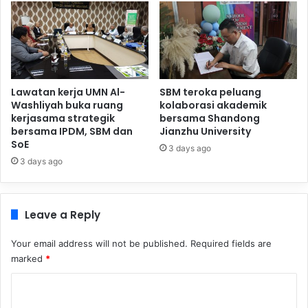
Lawatan kerja UMN Al-
SBM teroka peluang
Washliyah buka ruang
kolaborasi akademik
kerjasama strategik
bersama Shandong
bersama IPDM, SBM dan
Jianzhu University
SoE
3 days ago
3 days ago
Leave a Reply
Your email address will not be published.
Required fields are
marked
*
C
o