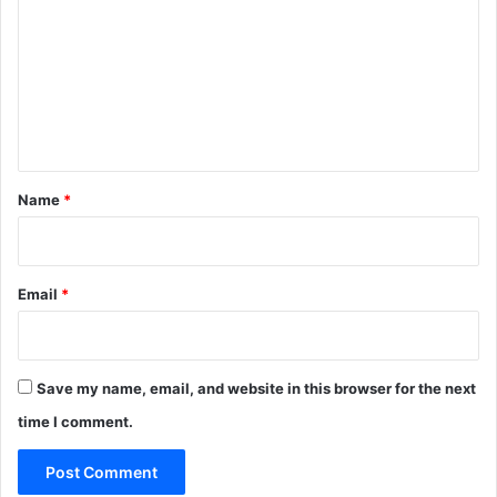
m
m
e
n
t
*
Name
*
Email
*
Save my name, email, and website in this browser for the next
time I comment.