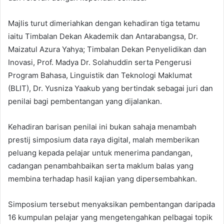
Majlis turut dimeriahkan dengan kehadiran tiga tetamu
iaitu Timbalan Dekan Akademik dan Antarabangsa, Dr.
Maizatul Azura Yahya; Timbalan Dekan Penyelidikan dan
Inovasi, Prof. Madya Dr. Solahuddin serta Pengerusi
Program Bahasa, Linguistik dan Teknologi Maklumat
(BLIT), Dr. Yusniza Yaakub yang bertindak sebagai juri dan
penilai bagi pembentangan yang dijalankan.
Kehadiran barisan penilai ini bukan sahaja menambah
prestij simposium data raya digital, malah memberikan
peluang kepada pelajar untuk menerima pandangan,
cadangan penambahbaikan serta maklum balas yang
membina terhadap hasil kajian yang dipersembahkan.
Simposium tersebut menyaksikan pembentangan daripada
16 kumpulan pelajar yang mengetengahkan pelbagai topik