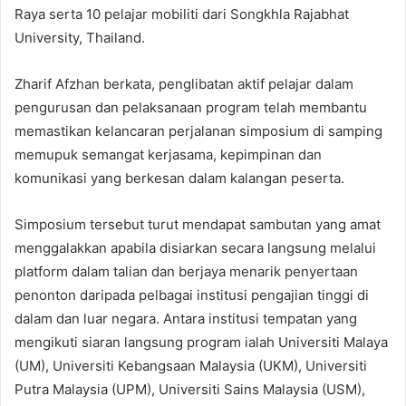
Raya serta 10 pelajar mobiliti dari Songkhla Rajabhat
University, Thailand.
Zharif Afzhan berkata, penglibatan aktif pelajar dalam
pengurusan dan pelaksanaan program telah membantu
memastikan kelancaran perjalanan simposium di samping
memupuk semangat kerjasama, kepimpinan dan
komunikasi yang berkesan dalam kalangan peserta.
Simposium tersebut turut mendapat sambutan yang amat
menggalakkan apabila disiarkan secara langsung melalui
platform dalam talian dan berjaya menarik penyertaan
penonton daripada pelbagai institusi pengajian tinggi di
dalam dan luar negara. Antara institusi tempatan yang
mengikuti siaran langsung program ialah Universiti Malaya
(UM), Universiti Kebangsaan Malaysia (UKM), Universiti
Putra Malaysia (UPM), Universiti Sains Malaysia (USM),