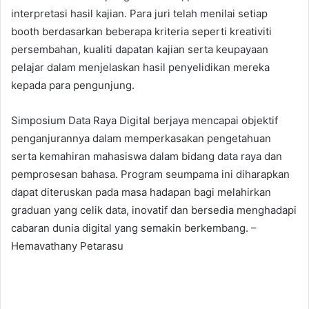
interpretasi hasil kajian. Para juri telah menilai setiap
booth berdasarkan beberapa kriteria seperti kreativiti
persembahan, kualiti dapatan kajian serta keupayaan
pelajar dalam menjelaskan hasil penyelidikan mereka
kepada para pengunjung.
Simposium Data Raya Digital berjaya mencapai objektif
penganjurannya dalam memperkasakan pengetahuan
serta kemahiran mahasiswa dalam bidang data raya dan
pemprosesan bahasa. Program seumpama ini diharapkan
dapat diteruskan pada masa hadapan bagi melahirkan
graduan yang celik data, inovatif dan bersedia menghadapi
cabaran dunia digital yang semakin berkembang. –
Hemavathany Petarasu