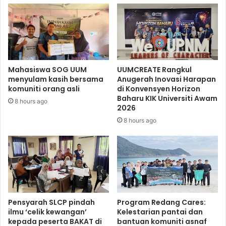
Mahasiswa SOG UUM
UUMCREATE Rangkul
menyulam kasih bersama
Anugerah Inovasi Harapan
komuniti orang asli
di Konvensyen Horizon
Baharu KIK Universiti Awam
8 hours ago
2026
8 hours ago
Pensyarah SLCP pindah
Program Redang Cares:
ilmu ‘celik kewangan’
Kelestarian pantai dan
kepada peserta BAKAT di
bantuan komuniti asnaf