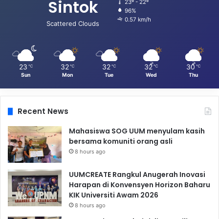
Sintok
23º - 22º
96%
0.57 km/h
Scattered Clouds
23
32
32
32
30
℃
℃
℃
℃
℃
Sun
Mon
Tue
Wed
Thu
Recent News
Mahasiswa SOG UUM menyulam kasih
bersama komuniti orang asli
8 hours ago
UUMCREATE Rangkul Anugerah Inovasi
Harapan di Konvensyen Horizon Baharu
KIK Universiti Awam 2026
8 hours ago