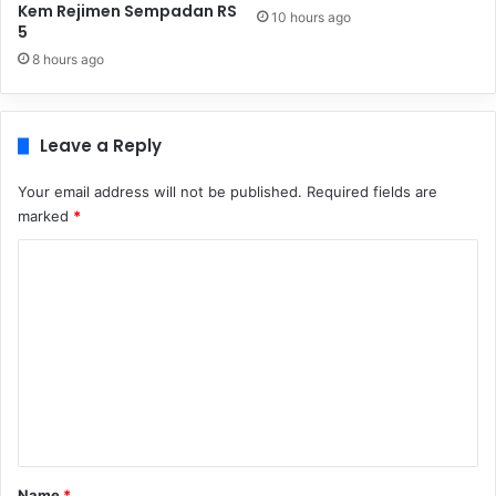
Kem Rejimen Sempadan RS
10 hours ago
5
8 hours ago
Leave a Reply
Your email address will not be published.
Required fields are
marked
*
C
o
m
m
e
n
t
*
Name
*