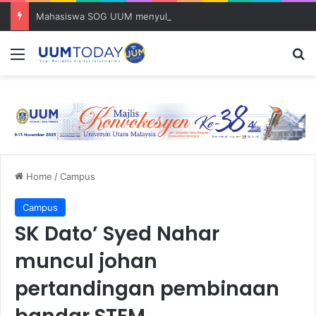
Mahasiswa SOG UUM menyulam kasih bersama komuniti orang asli
Menu
S
Home
/
Campus
Campus
SK Dato’ Syed Nahar
muncul johan
pertandingan pembinaan