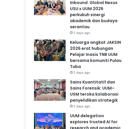
Inbound: Global Nexus
USU x UUM 2026
perkukuh sinergi
akademik dan budaya
serantau
2 days ago
Keluarga angkat JAKSIN
2026 erat hubungan
Pelajar Inasis TNB UUM
bersama komuniti Pulau
Tuba
2 days ago
Sains Kuantitatif dan
Sains Forensik: UUM–
USM teroka kolaborasi
penyelidikan strategik
2 days ago
UUM delegation
explores trusted AI for
research and academic