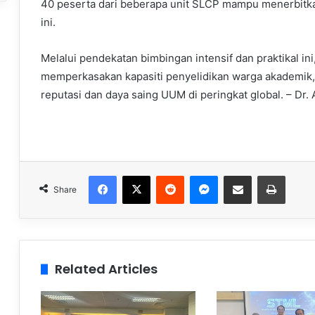
40 peserta dari beberapa unit SLCP mampu menerbitkan
ini.
Melalui pendekatan bimbingan intensif dan praktikal i
memperkasakan kapasiti penyelidikan warga akademik, 
reputasi dan daya saing UUM di peringkat global. – Dr.
Facebook
X
Reddit
Messenger
Share via Email
Print
Share
Related Articles