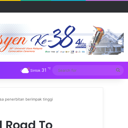
R UUM
℃
31
Sea
Sintok
for
a penerbitan berimpak tinggi
l Road To