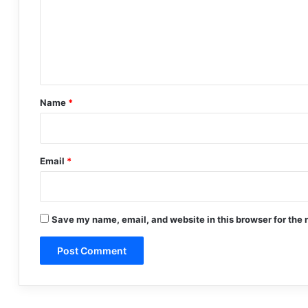
m
e
n
t
*
Name
*
Email
*
Save my name, email, and website in this browser for the 