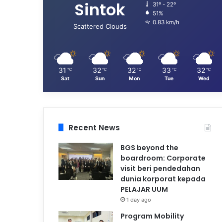
Sintok
31º - 22º
51%
0.83 km/h
Scattered Clouds
31
32
32
33
32
℃
℃
℃
℃
℃
Sat
Sun
Mon
Tue
Wed
Recent News
BGS beyond the
boardroom: Corporate
visit beri pendedahan
dunia korporat kepada
PELAJAR UUM
1 day ago
Program Mobility