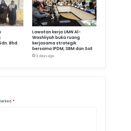
a
Lawatan kerja UMN Al-
g
Washliyah buka ruang
Sdn. Bhd.
kerjasama strategik
bersama IPDM, SBM dan SoE
3 days ago
 marked
*