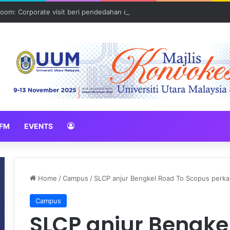
oom: Corporate visit beri pendedahan dunia korporat kepada PELAJA
FM
EVENTS
Home
/
Campus
/
SLCP anjur Bengkel Road To Scopus perkas
Campus
SLCP anjur Bengke