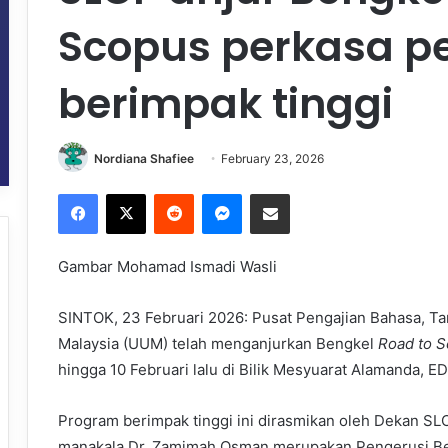
Scopus perkasa p
berimpak tinggi
Nordiana Shafiee
February 23, 2026
Facebook
X
Reddit
Messenger
Share via Email
Gambar Mohamad Ismadi Wasli
SINTOK, 23 Februari 2026: Pusat Pengajian Bahasa, Ta
Malaysia (UUM) telah menganjurkan Bengkel
Road to S
hingga 10 Februari lalu di Bilik Mesyuarat Alamanda, 
Program berimpak tinggi ini dirasmikan oleh Dekan SL
manakala Dr. Zamimah Osman merupakan Pengerusi Be