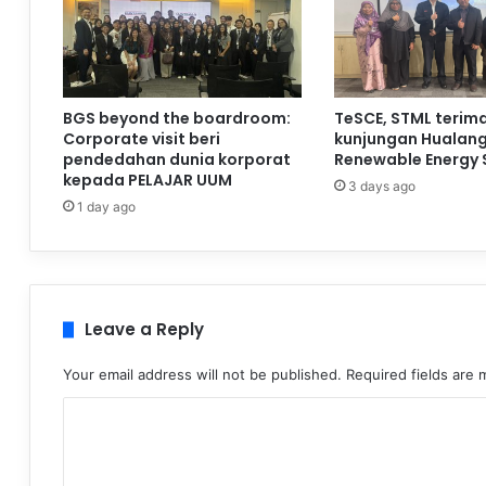
BGS beyond the boardroom:
TeSCE, STML terim
Corporate visit beri
kunjungan Hualan
pendedahan dunia korporat
Renewable Energy 
kepada PELAJAR UUM
3 days ago
1 day ago
Leave a Reply
Your email address will not be published.
Required fields are
C
o
m