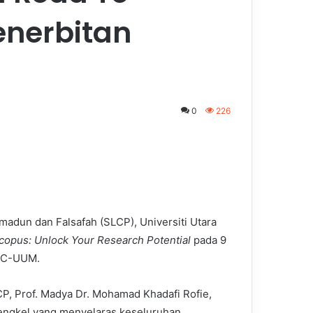
enerbitan
0
226
madun dan Falsafah (SLCP), Universiti Utara
copus: Unlock Your Research Potential
pada 9
EDC-UUM.
CP, Prof. Madya Dr. Mohamad Khadafi Rofie,
ngkel yang menyelaras keseluruhan