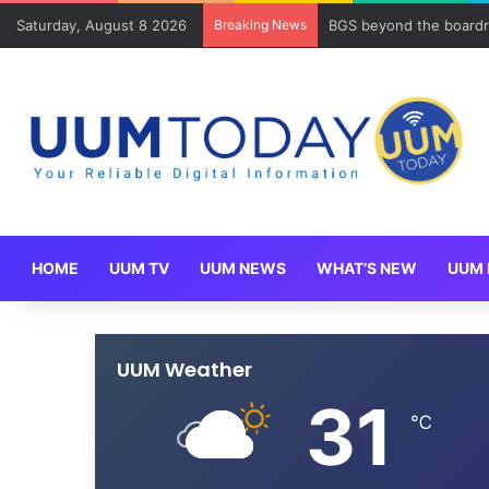
Saturday, August 8 2026
Breaking News
BGS beyond the boardr
HOME
UUM TV
UUM NEWS
WHAT’S NEW
UUM 
UUM Weather
31
℃