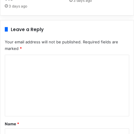
3 days ago
3 days ago
Leave a Reply
Your email address will not be published.
Required fields are
marked
*
C
o
m
m
e
n
t
*
Name
*