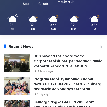
0.59 km/h
Scattered Clouds
22
32
32
32
32
℃
℃
℃
℃
℃
Fri
Sat
Sun
Mon
Tue
Recent News
BGS beyond the boardroom:
Corporate visit beri pendedahan dunia
korporat kepada PELAJAR UUM
14 hours ago
Program Mobility Inbound: Global
Nexus USU x UUM 2026 perkukuh sinergi
akademik dan budaya serantau
2 days ago
Keluarga angkat JAKSIN 2026 erat
hubungan Pelajar Inasis TNB UUM