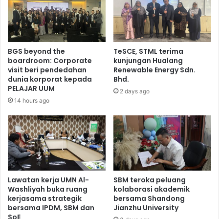
BGS beyond the
TeSCE, STML terima
boardroom: Corporate
kunjungan Hualang
visit beri pendedahan
Renewable Energy Sdn.
dunia korporat kepada
Bhd.
PELAJAR UUM
2 days ago
14 hours ago
Lawatan kerja UMN Al-
SBM teroka peluang
Washliyah buka ruang
kolaborasi akademik
kerjasama strategik
bersama Shandong
bersama IPDM, SBM dan
Jianzhu University
SoE