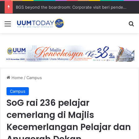
Program Mobility Inbound: Global Nexus USU x UUM 2026 perkukuh sinergi akademik dan budaya serantau
Menu
S
Home
/
Campus
Campus
SoG rai 236 pelajar
cemerlang di Majlis
Kecemerlangan Pelajar dan