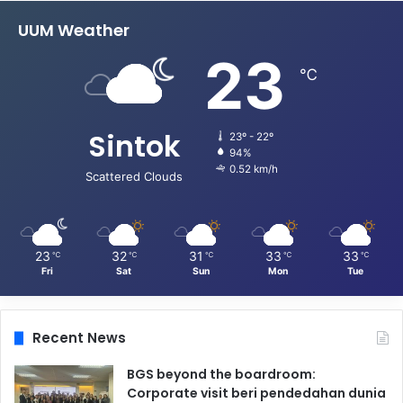
UUM Weather
23
℃
Sintok
23º - 22º
94%
0.52 km/h
Scattered Clouds
23
32
31
33
33
℃
℃
℃
℃
℃
Fri
Sat
Sun
Mon
Tue
Recent News
BGS beyond the boardroom:
Corporate visit beri pendedahan dunia