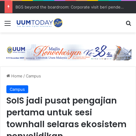
BGS beyond the boardroom: Corporate visit beri pendedahan dunia korporat kepada PELAJAR UUM
Menu
S
Home
/
Campus
Campus
SoIS jadi pusat pengajian
pertama untuk sesi
townhall selaras ekosistem