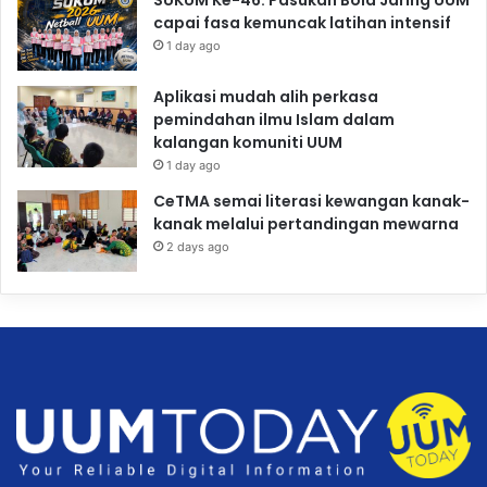
SUKUM Ke-46: Pasukan Bola Jaring UUM
capai fasa kemuncak latihan intensif
1 day ago
Aplikasi mudah alih perkasa
pemindahan ilmu Islam dalam
kalangan komuniti UUM
1 day ago
CeTMA semai literasi kewangan kanak-
kanak melalui pertandingan mewarna
2 days ago