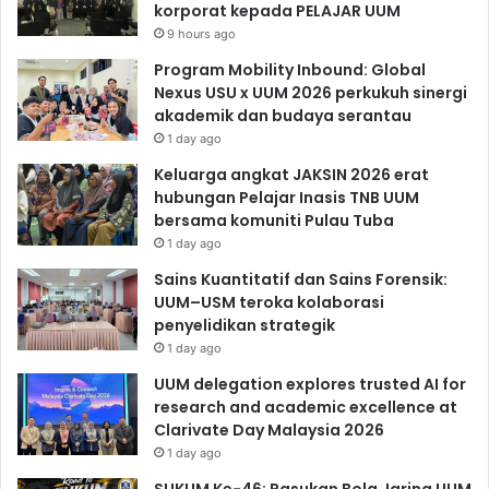
korporat kepada PELAJAR UUM
9 hours ago
Program Mobility Inbound: Global
Nexus USU x UUM 2026 perkukuh sinergi
akademik dan budaya serantau
1 day ago
Keluarga angkat JAKSIN 2026 erat
hubungan Pelajar Inasis TNB UUM
bersama komuniti Pulau Tuba
1 day ago
Sains Kuantitatif dan Sains Forensik:
UUM–USM teroka kolaborasi
penyelidikan strategik
1 day ago
UUM delegation explores trusted AI for
research and academic excellence at
Clarivate Day Malaysia 2026
1 day ago