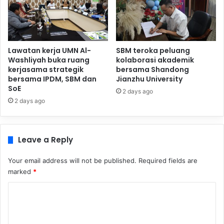
Lawatan kerja UMN Al-
SBM teroka peluang
Washliyah buka ruang
kolaborasi akademik
kerjasama strategik
bersama Shandong
bersama IPDM, SBM dan
Jianzhu University
SoE
2 days ago
2 days ago
Leave a Reply
Your email address will not be published.
Required fields are
marked
*
C
o
m