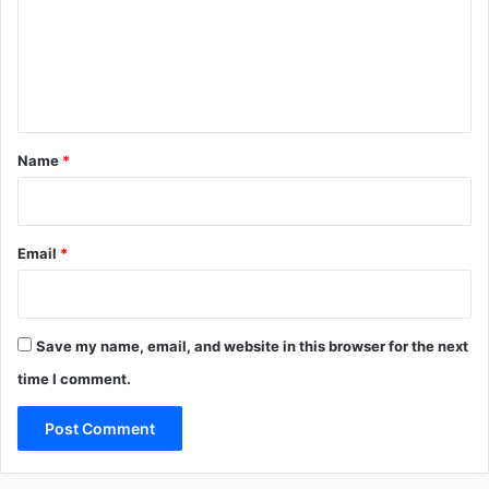
m
e
n
t
*
Name
*
Email
*
Save my name, email, and website in this browser for the next
time I comment.