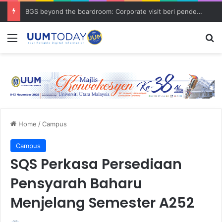
BGS beyond the boardroom: Corporate visit beri pendedahan dunia korporat kepada PELAJAR UUM
Menu
S
Home
/
Campus
Campus
SQS Perkasa Persediaan
Pensyarah Baharu
Menjelang Semester A252