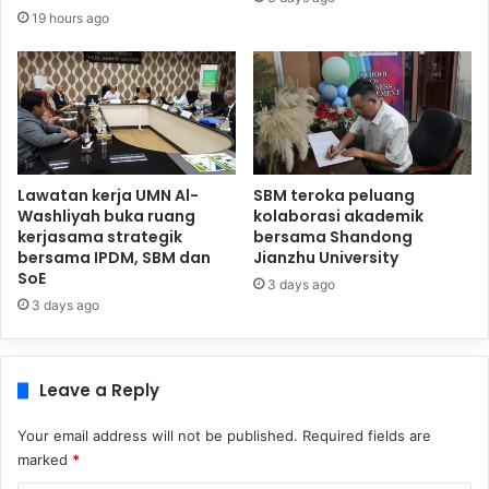
19 hours ago
Lawatan kerja UMN Al-
SBM teroka peluang
Washliyah buka ruang
kolaborasi akademik
kerjasama strategik
bersama Shandong
bersama IPDM, SBM dan
Jianzhu University
SoE
3 days ago
3 days ago
Leave a Reply
Your email address will not be published.
Required fields are
marked
*