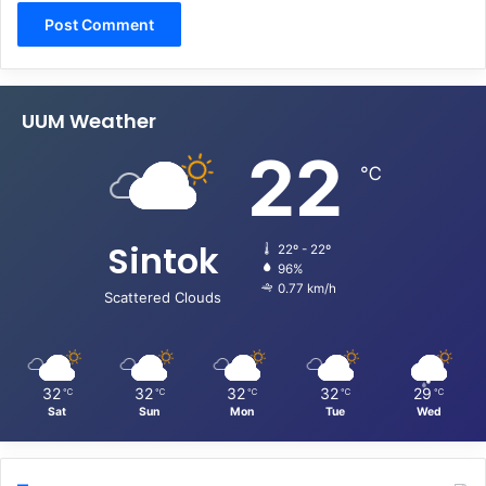
UUM Weather
22
℃
Sintok
22º - 22º
96%
0.77 km/h
Scattered Clouds
32
32
32
32
29
℃
℃
℃
℃
℃
Sat
Sun
Mon
Tue
Wed