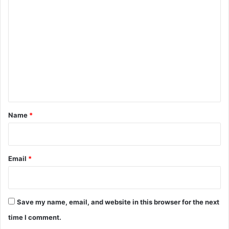
C
o
m
m
e
n
t
*
Name
*
Email
*
Save my name, email, and website in this browser for the next
time I comment.