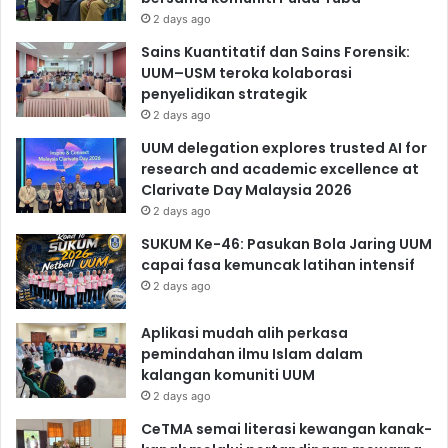
2 days ago
Sains Kuantitatif dan Sains Forensik:
UUM–USM teroka kolaborasi
penyelidikan strategik
2 days ago
UUM delegation explores trusted AI for
research and academic excellence at
Clarivate Day Malaysia 2026
2 days ago
SUKUM Ke-46: Pasukan Bola Jaring UUM
capai fasa kemuncak latihan intensif
2 days ago
Aplikasi mudah alih perkasa
pemindahan ilmu Islam dalam
kalangan komuniti UUM
2 days ago
CeTMA semai literasi kewangan kanak-