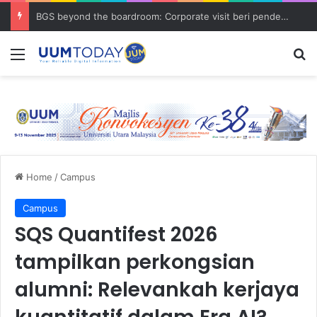
BGS beyond the boardroom: Corporate visit beri pendedahan dunia korporat kepada PELAJAR UUM
Menu
S
Home
/
Campus
Campus
SQS Quantifest 2026
tampilkan perkongsian
alumni: Relevankah kerjaya