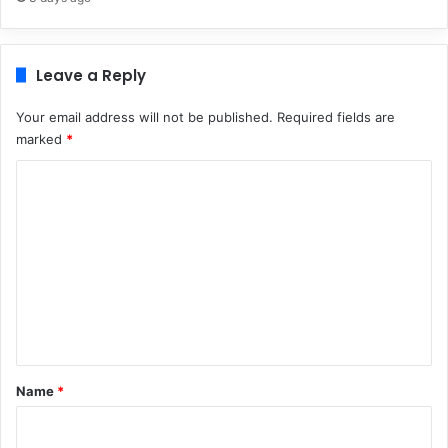
Leave a Reply
Your email address will not be published.
Required fields are
marked
*
C
o
m
m
e
n
t
*
Name
*