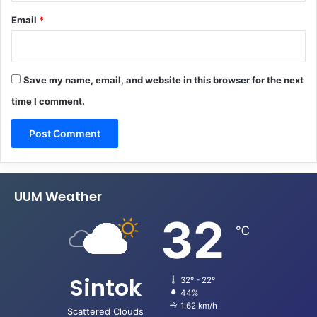
Email
*
Save my name, email, and website in this browser for the next
time I comment.
UUM Weather
32
℃
Sintok
32º - 22º
44%
1.62 km/h
Scattered Clouds