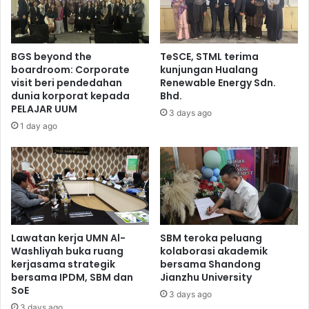
BGS beyond the
TeSCE, STML terima
boardroom: Corporate
kunjungan Hualang
visit beri pendedahan
Renewable Energy Sdn.
dunia korporat kepada
Bhd.
PELAJAR UUM
3 days ago
1 day ago
Lawatan kerja UMN Al-
SBM teroka peluang
Washliyah buka ruang
kolaborasi akademik
kerjasama strategik
bersama Shandong
bersama IPDM, SBM dan
Jianzhu University
SoE
3 days ago
3 days ago