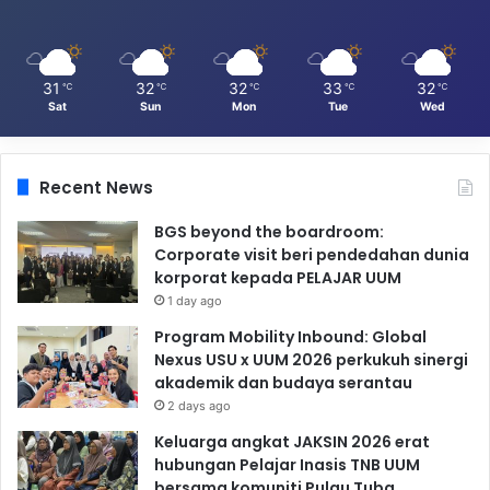
31
32
32
33
32
℃
℃
℃
℃
℃
Sat
Sun
Mon
Tue
Wed
Recent News
BGS beyond the boardroom:
Corporate visit beri pendedahan dunia
korporat kepada PELAJAR UUM
1 day ago
Program Mobility Inbound: Global
Nexus USU x UUM 2026 perkukuh sinergi
akademik dan budaya serantau
2 days ago
Keluarga angkat JAKSIN 2026 erat
hubungan Pelajar Inasis TNB UUM
bersama komuniti Pulau Tuba