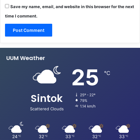
Save my name, email, and website in this browser for the next
time I comment.
UUM Weather
25
℃
Sintok
25º - 22º
79%
1.14 km/h
Scattered Clouds
24
32
33
32
33
℃
℃
℃
℃
℃