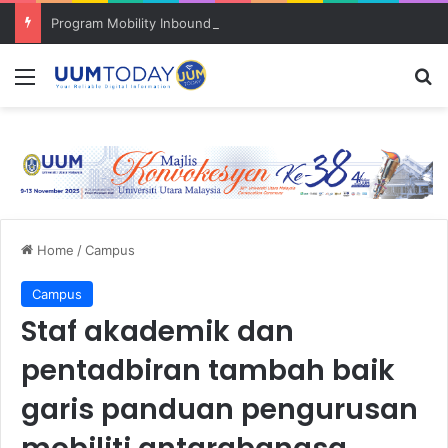
Program Mobility Inbound: Global Nexus USU x UUM 2026 perkukuh sinergi akademik dan budaya serantau
Menu
S
Home
/
Campus
Campus
Staf akademik dan
pentadbiran tambah baik
garis panduan pengurusan