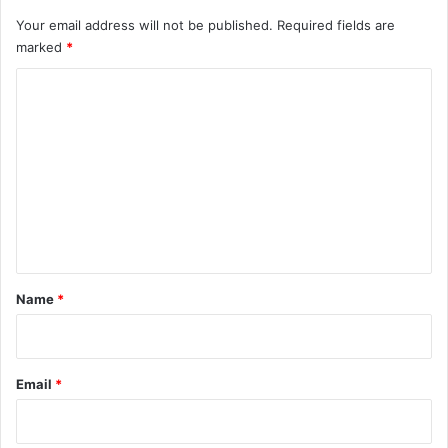
Your email address will not be published.
Required fields are
marked
*
C
o
m
m
e
n
t
*
Name
*
Email
*