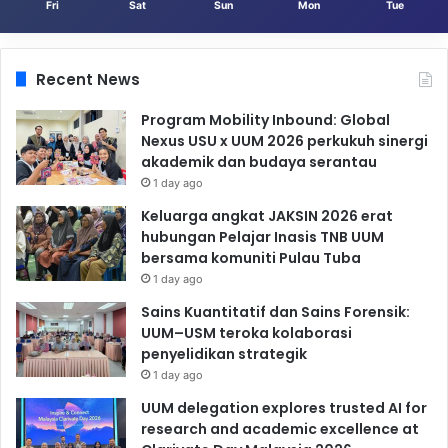
Fri
Sat
Sun
Mon
Tue
Recent News
Program Mobility Inbound: Global
Nexus USU x UUM 2026 perkukuh sinergi
akademik dan budaya serantau
1 day ago
Keluarga angkat JAKSIN 2026 erat
hubungan Pelajar Inasis TNB UUM
bersama komuniti Pulau Tuba
1 day ago
Sains Kuantitatif dan Sains Forensik:
UUM–USM teroka kolaborasi
penyelidikan strategik
1 day ago
UUM delegation explores trusted AI for
research and academic excellence at