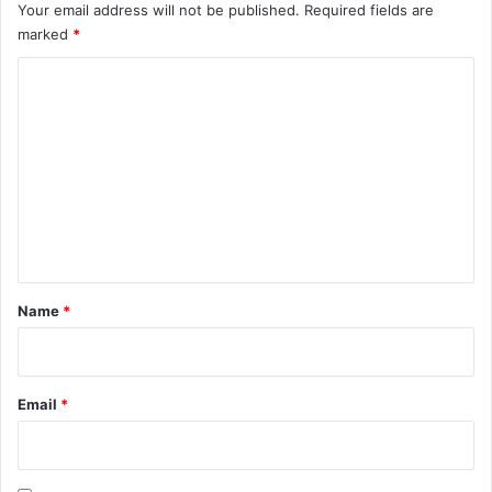
Your email address will not be published.
Required fields are
marked
*
C
o
m
m
e
n
t
*
Name
*
Email
*