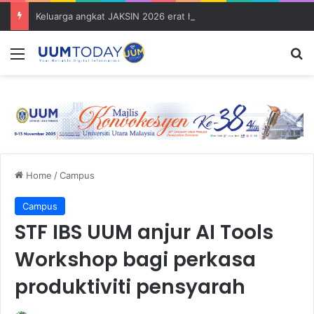
Keluarga angkat JAKSIN 2026 erat hubungan Pelajar Inasis TNB UUM bersama komuniti Pulau Tuba
Menu
S
Home
/
Campus
Campus
STF IBS UUM anjur AI Tools
Workshop bagi perkasa
produktiviti pensyarah