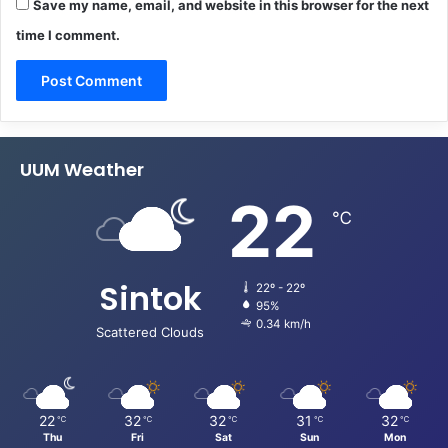
Save my name, email, and website in this browser for the next
time I comment.
UUM Weather
22
℃
Sintok
22º - 22º
95%
0.34 km/h
Scattered Clouds
22
32
32
31
32
℃
℃
℃
℃
℃
Thu
Fri
Sat
Sun
Mon