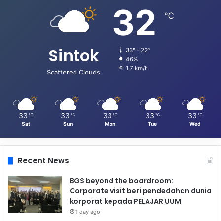
32
℃
Sintok
33º - 22º
46%
1.7 km/h
Scattered Clouds
33
33
33
33
33
℃
℃
℃
℃
℃
Sat
Sun
Mon
Tue
Wed
Recent News
BGS beyond the boardroom:
Corporate visit beri pendedahan dunia
korporat kepada PELAJAR UUM
1 day ago