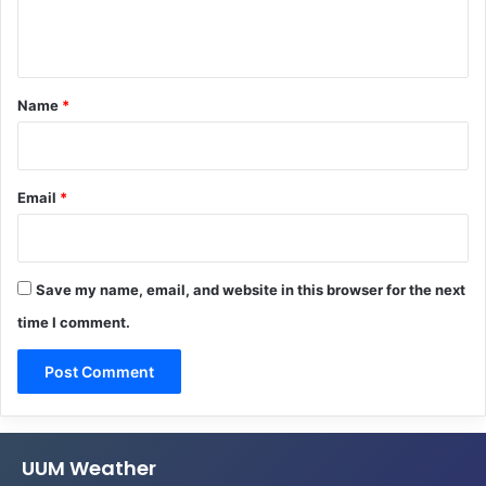
e
n
t
*
Name
*
Email
*
Save my name, email, and website in this browser for the next
time I comment.
UUM Weather