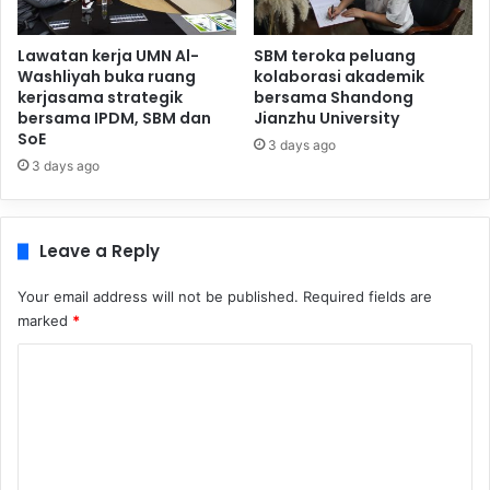
Lawatan kerja UMN Al-
SBM teroka peluang
Washliyah buka ruang
kolaborasi akademik
kerjasama strategik
bersama Shandong
bersama IPDM, SBM dan
Jianzhu University
SoE
3 days ago
3 days ago
Leave a Reply
Your email address will not be published.
Required fields are
marked
*
C
o
m
m