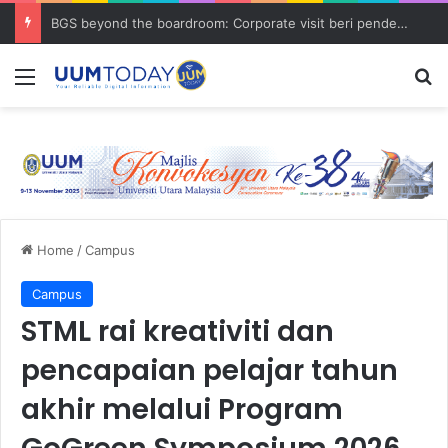
BGS beyond the boardroom: Corporate visit beri pendedahan dunia korporat kepada PELAJAR UUM
Menu
S
Home
/
Campus
Campus
STML rai kreativiti dan
pencapaian pelajar tahun
akhir melalui Program