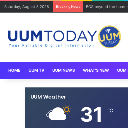
Saturday, August 8 2026
Breaking News
BGS beyond the boardr
HOME
UUM TV
UUM NEWS
WHAT’S NEW
UUM 
UUM Weather
31
℃