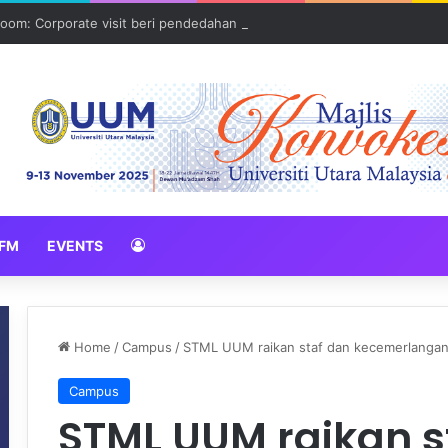
oom: Corporate visit beri pendedahan dunia korporat kepada PELAJA
FM
EVENTS
Home
/
Campus
/
STML UUM raikan staf dan kecemerlanga
Campus
STML UUM raikan s