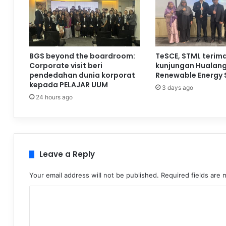
BGS beyond the boardroom:
TeSCE, STML terim
Corporate visit beri
kunjungan Hualan
pendedahan dunia korporat
Renewable Energy 
kepada PELAJAR UUM
3 days ago
24 hours ago
Leave a Reply
Your email address will not be published.
Required fields are
C
o
m