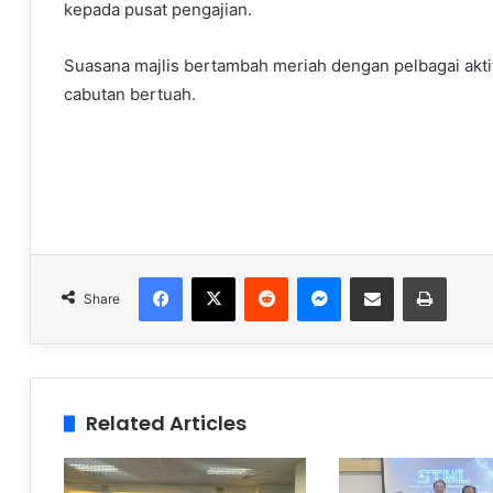
kepada pusat pengajian.
Suasana majlis bertambah meriah dengan pelbagai aktivi
cabutan bertuah.
Facebook
X
Reddit
Messenger
Share via Email
Print
Share
Related Articles