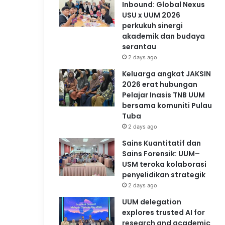
Inbound: Global Nexus
USU x UUM 2026
perkukuh sinergi
akademik dan budaya
serantau
2 days ago
Keluarga angkat JAKSIN
2026 erat hubungan
Pelajar Inasis TNB UUM
bersama komuniti Pulau
Tuba
2 days ago
Sains Kuantitatif dan
Sains Forensik: UUM–
USM teroka kolaborasi
penyelidikan strategik
2 days ago
UUM delegation
explores trusted AI for
research and academic