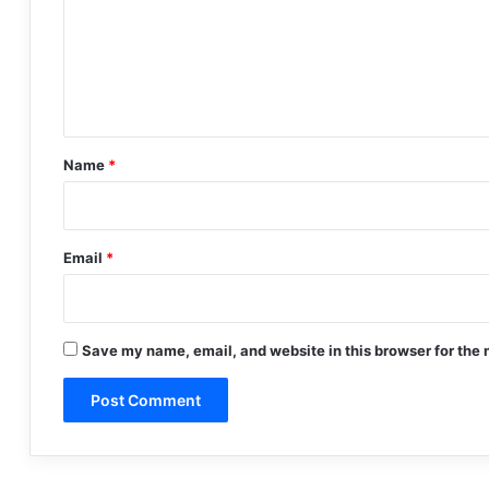
m
e
n
t
*
Name
*
Email
*
Save my name, email, and website in this browser for the 