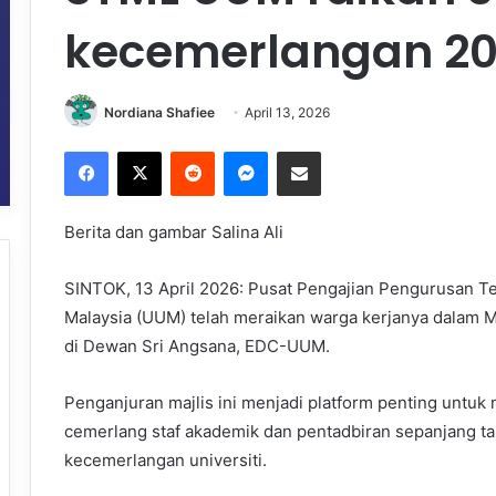
kecemerlangan 2
Nordiana Shafiee
April 13, 2026
Facebook
X
Reddit
Messenger
Share via Email
Berita dan gambar Salina Ali
SINTOK, 13 April 2026: Pusat Pengajian Pengurusan Tek
Malaysia (UUM) telah meraikan warga kerjanya dalam 
di Dewan Sri Angsana, EDC-UUM.
Penganjuran majlis ini menjadi platform penting untu
cemerlang staf akademik dan pentadbiran sepanjang ta
kecemerlangan universiti.