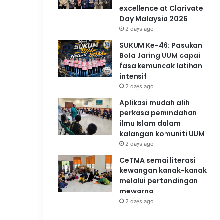
excellence at Clarivate
Day Malaysia 2026
2 days ago
SUKUM Ke-46: Pasukan
Bola Jaring UUM capai
fasa kemuncak latihan
intensif
2 days ago
Aplikasi mudah alih
perkasa pemindahan
ilmu Islam dalam
kalangan komuniti UUM
2 days ago
CeTMA semai literasi
kewangan kanak-kanak
melalui pertandingan
mewarna
2 days ago