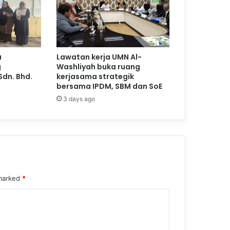
a
Lawatan kerja UMN Al-
g
Washliyah buka ruang
Sdn. Bhd.
kerjasama strategik
bersama IPDM, SBM dan SoE
3 days ago
 marked
*