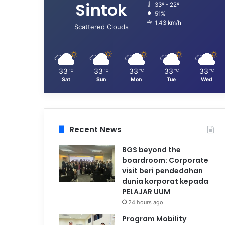
Sintok
33º - 22º
51%
1.43 km/h
Scattered Clouds
33
33
33
33
33
℃
℃
℃
℃
℃
Sat
Sun
Mon
Tue
Wed
Recent News
BGS beyond the
boardroom: Corporate
visit beri pendedahan
dunia korporat kepada
PELAJAR UUM
24 hours ago
Program Mobility