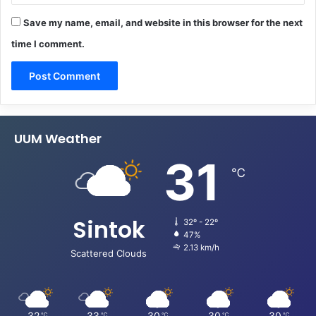
Save my name, email, and website in this browser for the next
time I comment.
UUM Weather
31
℃
Sintok
32º - 22º
47%
2.13 km/h
Scattered Clouds
32
33
30
30
30
℃
℃
℃
℃
℃