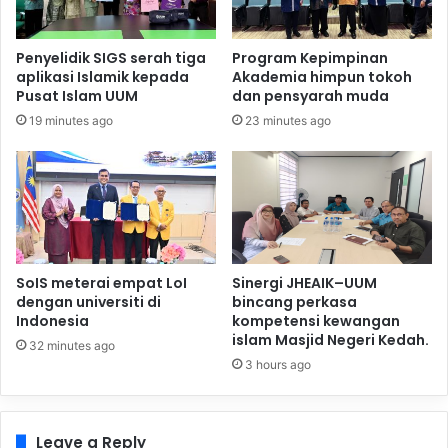
Penyelidik SIGS serah tiga
Program Kepimpinan
aplikasi Islamik kepada
Akademia himpun tokoh
Pusat Islam UUM
dan pensyarah muda
19 minutes ago
23 minutes ago
SoIS meterai empat LoI
Sinergi JHEAIK–UUM
dengan universiti di
bincang perkasa
Indonesia
kompetensi kewangan
islam Masjid Negeri Kedah.
32 minutes ago
3 hours ago
Leave a Reply