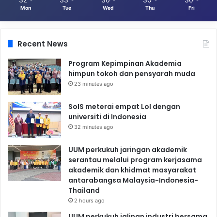
Mon
Tue
Wed
Thu
Fri
Recent News
Program Kepimpinan Akademia
himpun tokoh dan pensyarah muda
23 minutes ago
SoIS meterai empat LoI dengan
universiti di Indonesia
32 minutes ago
UUM perkukuh jaringan akademik
serantau melalui program kerjasama
akademik dan khidmat masyarakat
antarabangsa Malaysia-Indonesia-
Thailand
2 hours ago
UUM perkukuh jalinan industri bersama