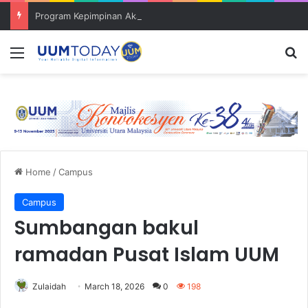
Program Kepimpinan Akademia himpun tokoh dan pensyarah muda
Menu
S
Home
/
Campus
Campus
Sumbangan bakul
ramadan Pusat Islam UUM
Zulaidah
March 18, 2026
0
198