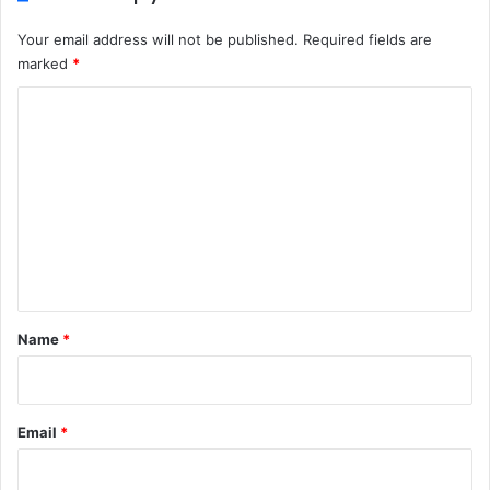
Your email address will not be published.
Required fields are
marked
*
C
o
m
m
e
n
t
*
Name
*
Email
*