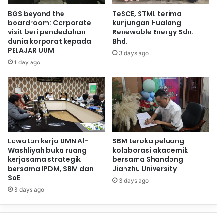
BGS beyond the
TeSCE, STML terima
boardroom: Corporate
kunjungan Hualang
visit beri pendedahan
Renewable Energy Sdn.
dunia korporat kepada
Bhd.
PELAJAR UUM
3 days ago
1 day ago
Lawatan kerja UMN Al-
SBM teroka peluang
Washliyah buka ruang
kolaborasi akademik
kerjasama strategik
bersama Shandong
bersama IPDM, SBM dan
Jianzhu University
SoE
3 days ago
3 days ago