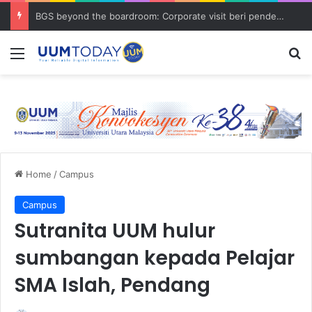
BGS beyond the boardroom: Corporate visit beri pendedahan dunia korporat kepada PELAJAR UUM
Menu
S
Home
/
Campus
Campus
Sutranita UUM hulur
sumbangan kepada Pelajar
SMA Islah, Pendang