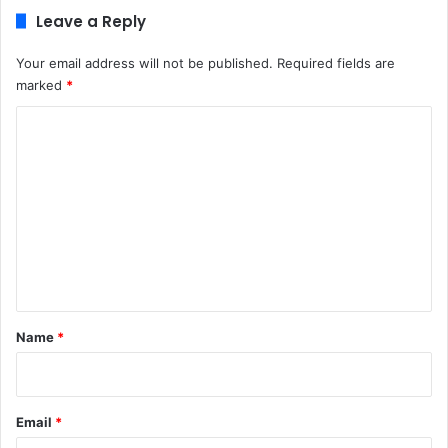
Leave a Reply
Your email address will not be published.
Required fields are
marked
*
C
o
m
m
e
n
t
*
Name
*
Email
*