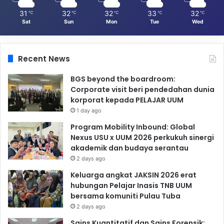
31
32
32
33
32
℃
℃
℃
℃
℃
Sat
Sun
Mon
Tue
Wed
Recent News
BGS beyond the boardroom:
Corporate visit beri pendedahan dunia
korporat kepada PELAJAR UUM
1 day ago
Program Mobility Inbound: Global
Nexus USU x UUM 2026 perkukuh sinergi
akademik dan budaya serantau
2 days ago
Keluarga angkat JAKSIN 2026 erat
hubungan Pelajar Inasis TNB UUM
bersama komuniti Pulau Tuba
2 days ago
Sains Kuantitatif dan Sains Forensik: