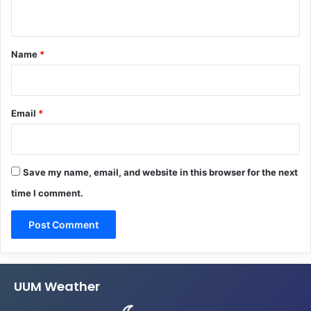
n
t
*
Name
*
Email
*
Save my name, email, and website in this browser for the next
time I comment.
UUM Weather