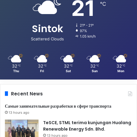
21
℃
Sintok
21º - 21º
97%
1.05 km/h
Scattered Clouds
32
32
32
32
32
℃
℃
℃
℃
℃
Thu
Fri
Sat
Sun
Mon
Recent News
Самые занимательные разработки в сфере транспорта
13 hours ago
TeSCE, STML terima kunjungan Hualang
Renewable Energy Sdn. Bhd.
13 hours ago