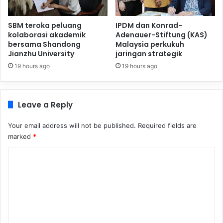
SBM teroka peluang
IPDM dan Konrad-
kolaborasi akademik
Adenauer-Stiftung (KAS)
bersama Shandong
Malaysia perkukuh
Jianzhu University
jaringan strategik
19 hours ago
19 hours ago
Leave a Reply
Your email address will not be published.
Required fields are
marked
*
C
o
m
m
e