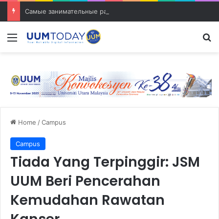
Самые занимательные разработки в сфере транспорта
Menu
S
Home
/
Campus
Campus
Tiada Yang Terpinggir: JSM
UUM Beri Pencerahan
Kemudahan Rawatan