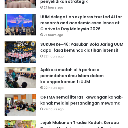
penyelidikan strategik
21 hours ago
UUM delegation explores trusted AI for
research and academic excellence at
Clarivate Day Malaysia 2026
21 hours ago
SUKUM Ke-46: Pasukan Bola Jaring UUM
capai fasa kemuncak latihan intensif
22 hours ago
Aplikasi mudah alih perkasa
pemindahan ilmu Islam dalam
kalangan komuniti UUM
22 hours ago
CeTMA semai literasi kewangan kanak-
kanak melalui pertandingan mewarna
24 hours ago
Jejak Makanan Tradisi Kedah: Kerabu