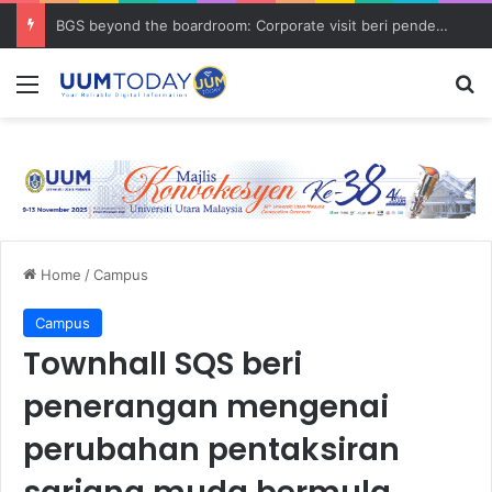
BGS beyond the boardroom: Corporate visit beri pendedahan dunia korporat kepada PELAJAR UUM
Menu
S
Home
/
Campus
Campus
Townhall SQS beri
penerangan mengenai
perubahan pentaksiran