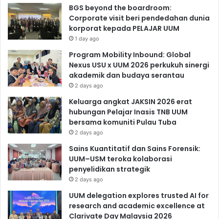
BGS beyond the boardroom:
Corporate visit beri pendedahan dunia
korporat kepada PELAJAR UUM
1 day ago
Program Mobility Inbound: Global
Nexus USU x UUM 2026 perkukuh sinergi
akademik dan budaya serantau
2 days ago
Keluarga angkat JAKSIN 2026 erat
hubungan Pelajar Inasis TNB UUM
bersama komuniti Pulau Tuba
2 days ago
Sains Kuantitatif dan Sains Forensik:
UUM–USM teroka kolaborasi
penyelidikan strategik
2 days ago
UUM delegation explores trusted AI for
research and academic excellence at
Clarivate Day Malaysia 2026