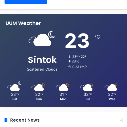
UUM Weather
23
℃
Sintok
23º - 22º
95%
0.23 km/h
Scattered Clouds
23
32
31
32
32
℃
℃
℃
℃
℃
Sat
Sun
Mon
Tue
Wed
Recent News