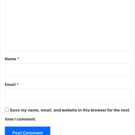
o
m
m
e
n
t
*
Name
*
Email
*
Save my name, email, and website in this browser for the next
time I comment.