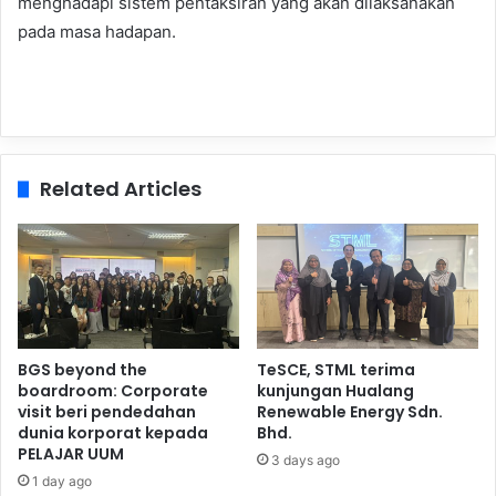
menghadapi sistem pentaksiran yang akan dilaksanakan
pada masa hadapan.
Related Articles
BGS beyond the
TeSCE, STML terima
boardroom: Corporate
kunjungan Hualang
visit beri pendedahan
Renewable Energy Sdn.
dunia korporat kepada
Bhd.
PELAJAR UUM
3 days ago
1 day ago