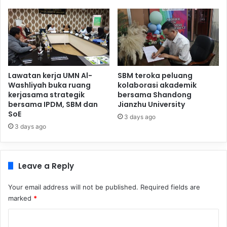
Lawatan kerja UMN Al-
SBM teroka peluang
Washliyah buka ruang
kolaborasi akademik
kerjasama strategik
bersama Shandong
bersama IPDM, SBM dan
Jianzhu University
SoE
3 days ago
3 days ago
Leave a Reply
Your email address will not be published.
Required fields are
marked
*
C