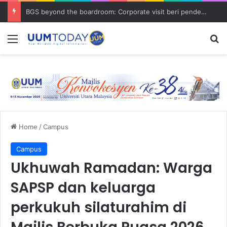
BGS beyond the boardroom: Corporate visit beri pendedahan dunia korporat kepada PELAJAR UUM
Menu
S
Home
/
Campus
Campus
Ukhuwah Ramadan: Warga
SAPSP dan keluarga
perkukuh silaturahim di