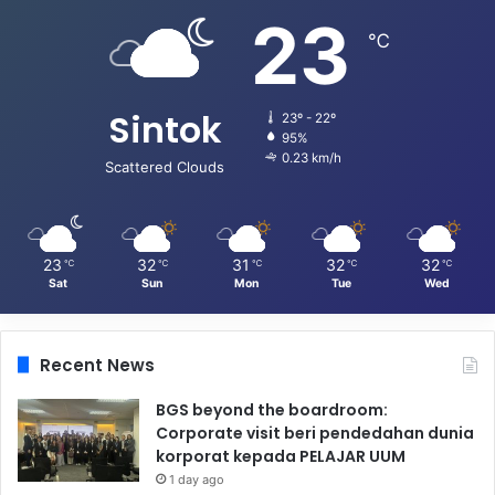
23
℃
Sintok
23º - 22º
95%
0.23 km/h
Scattered Clouds
23
32
31
32
32
℃
℃
℃
℃
℃
Sat
Sun
Mon
Tue
Wed
Recent News
BGS beyond the boardroom:
Corporate visit beri pendedahan dunia
korporat kepada PELAJAR UUM
1 day ago