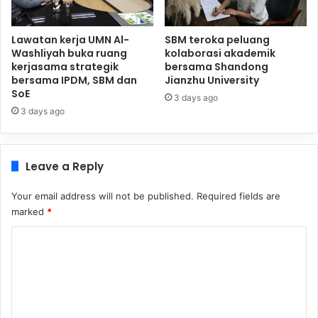
Lawatan kerja UMN Al-
SBM teroka peluang
Washliyah buka ruang
kolaborasi akademik
kerjasama strategik
bersama Shandong
bersama IPDM, SBM dan
Jianzhu University
SoE
3 days ago
3 days ago
Leave a Reply
Your email address will not be published.
Required fields are
marked
*
C
o
m
m