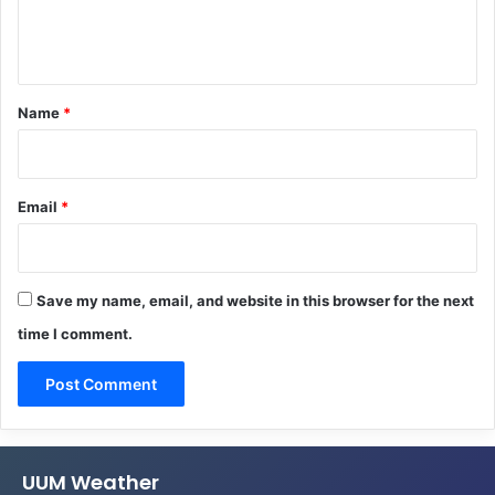
e
n
t
*
Name
*
Email
*
Save my name, email, and website in this browser for the next
time I comment.
UUM Weather