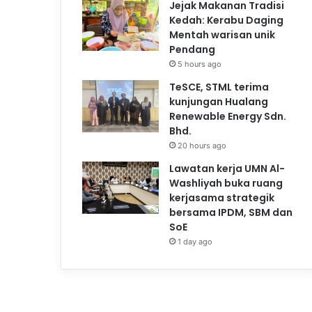
Jejak Makanan Tradisi
Kedah: Kerabu Daging
Mentah warisan unik
Pendang
5 hours ago
TeSCE, STML terima
kunjungan Hualang
Renewable Energy Sdn.
Bhd.
20 hours ago
Lawatan kerja UMN Al-
Washliyah buka ruang
kerjasama strategik
bersama IPDM, SBM dan
SoE
1 day ago