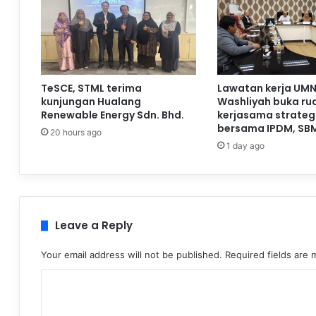
TeSCE, STML terima
Lawatan kerja UMN
kunjungan Hualang
Washliyah buka ru
Renewable Energy Sdn. Bhd.
kerjasama strateg
bersama IPDM, SB
20 hours ago
1 day ago
Leave a Reply
Your email address will not be published.
Required fields are
C
o