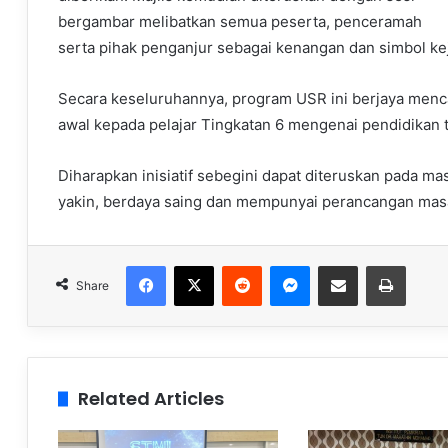
bergambar melibatkan semua peserta, penceramah
serta pihak penganjur sebagai kenangan dan simbol k
Secara keseluruhannya, program USR ini berjaya men
awal kepada pelajar Tingkatan 6 mengenai pendidikan ti
Diharapkan inisiatif sebegini dapat diteruskan pada ma
yakin, berdaya saing dan mempunyai perancangan masa 
Facebook
X
Reddit
Messenger
Share via Email
Print
Share
Related Articles