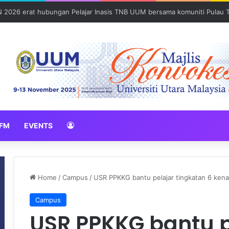
Sains Forensik: UUM–USM teroka kolaborasi penyelidikan strategik
FM
EVENTS
Home
/
Campus
/
USR PPKKG bantu pelajar tingkatan 6 kenali
Campus
USR PPKKG bantu p