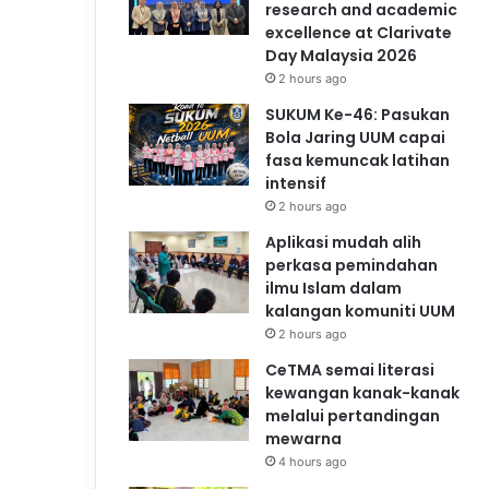
research and academic
excellence at Clarivate
Day Malaysia 2026
2 hours ago
SUKUM Ke-46: Pasukan
Bola Jaring UUM capai
fasa kemuncak latihan
intensif
2 hours ago
Aplikasi mudah alih
perkasa pemindahan
ilmu Islam dalam
kalangan komuniti UUM
2 hours ago
CeTMA semai literasi
kewangan kanak-kanak
melalui pertandingan
mewarna
4 hours ago