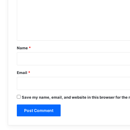
m
m
e
n
t
*
Name
*
Email
*
Save my name, email, and website in this browser for the 