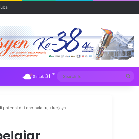
℃
31
Sea
Sintok
for
 potensi diri dan hala tuju kerjaya
elajar