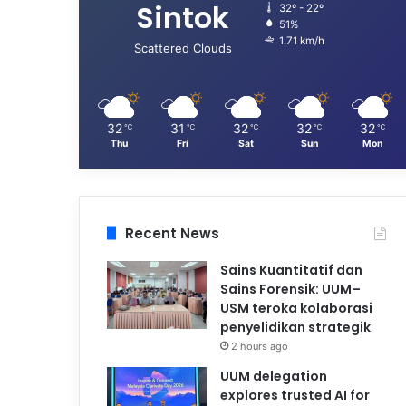
Sintok
32º - 22º
51%
1.71 km/h
Scattered Clouds
32
31
32
32
32
℃
℃
℃
℃
℃
Thu
Fri
Sat
Sun
Mon
Recent News
Sains Kuantitatif dan
Sains Forensik: UUM–
USM teroka kolaborasi
penyelidikan strategik
2 hours ago
UUM delegation
explores trusted AI for