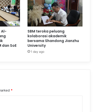
 Al-
SBM teroka peluang
ang
kolaborasi akademik
ik
bersama Shandong Jianzhu
M dan SoE
University
1 day ago
 marked
*