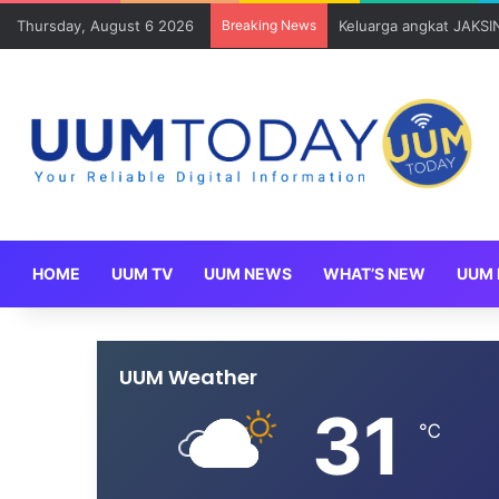
Thursday, August 6 2026
Breaking News
Sains Kuantitatif dan 
HOME
UUM TV
UUM NEWS
WHAT’S NEW
UUM 
UUM Weather
31
℃