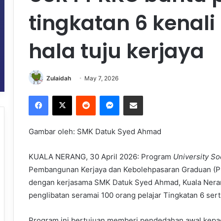
tingkatan 6 kenali 
hala tuju kerjaya
Zulaidah
May 7, 2026
Facebook
X
Reddit
Messenger
Share via Email
Gambar oleh: SMK Datuk Syed Ahmad
KUALA NERANG, 30 April 2026: Program
University So
Pembangunan Kerjaya dan Kebolehpasaran Graduan (PP
dengan kerjasama SMK Datuk Syed Ahmad, Kuala Neran
penglibatan seramai 100 orang pelajar Tingkatan 6 sert
Program ini bertujuan memberi pendedahan awal kepad