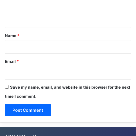
e
n
t
*
Name
*
Email
*
Save my name, email, and website in this browser for the next
time I comment.