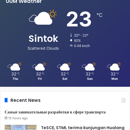
UUM Weather
23
℃
Sintok
32º - 22º
92%
0.46 km/h
Scattered Clouds
32
32
32
32
32
℃
℃
℃
℃
℃
Thu
Fri
Sat
Sun
Mon
Recent News
Самые занимательные разработки в сфере транспорта
15 hours ago
TeSCE, STML terima kunjungan Hualang