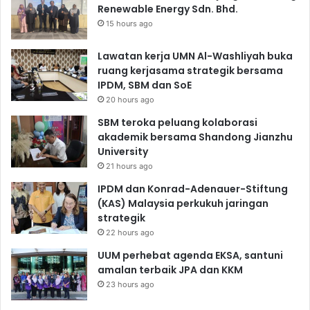
Renewable Energy Sdn. Bhd.
15 hours ago
Lawatan kerja UMN Al-Washliyah buka
ruang kerjasama strategik bersama
IPDM, SBM dan SoE
20 hours ago
SBM teroka peluang kolaborasi
akademik bersama Shandong Jianzhu
University
21 hours ago
IPDM dan Konrad-Adenauer-Stiftung
(KAS) Malaysia perkukuh jaringan
strategik
22 hours ago
UUM perhebat agenda EKSA, santuni
amalan terbaik JPA dan KKM
23 hours ago