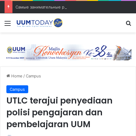
Самые занимательные разработки в сфере транспорта
Menu
S
Home
/
Campus
Campus
UTLC terajui penyediaan
polisi pengajaran dan
pembelajaran UUM