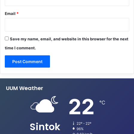
Email
*
Save my name, email, and website in this browser for the next
time I comment.
UUM Weather
22
℃
Sintok
22º - 22º
96%