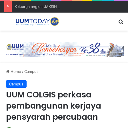
Keluarga angkat JAKSIN 2026 erat hubungan Pelajar Inasis TNB UUM bersama komuniti Pulau Tuba
Menu
S
Home
/
Campus
Campus
UUM COLGIS perkasa
pembangunan kerjaya
pensyarah percubaan