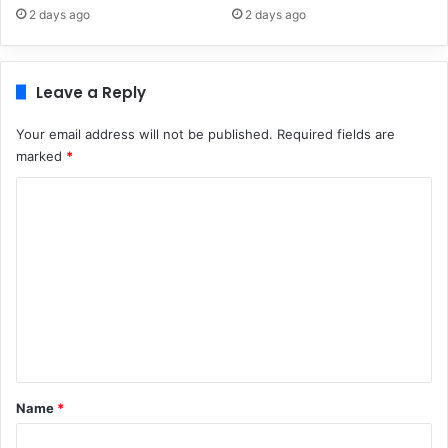
2 days ago
2 days ago
Leave a Reply
Your email address will not be published.
Required fields are
marked
*
C
o
m
m
e
n
t
*
Name
*