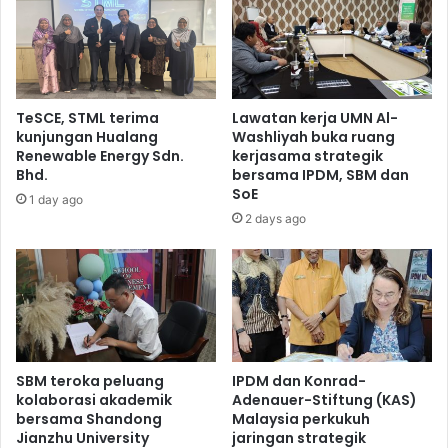
TeSCE, STML terima
Lawatan kerja UMN Al-
kunjungan Hualang
Washliyah buka ruang
Renewable Energy Sdn.
kerjasama strategik
Bhd.
bersama IPDM, SBM dan
SoE
1 day ago
2 days ago
SBM teroka peluang
IPDM dan Konrad-
kolaborasi akademik
Adenauer-Stiftung (KAS)
bersama Shandong
Malaysia perkukuh
Jianzhu University
jaringan strategik