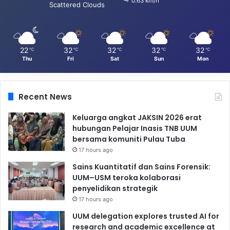
0.63 km/h
Scattered Clouds
22
32
32
32
32
℃
℃
℃
℃
℃
Thu
Fri
Sat
Sun
Mon
Recent News
Keluarga angkat JAKSIN 2026 erat
hubungan Pelajar Inasis TNB UUM
bersama komuniti Pulau Tuba
17 hours ago
Sains Kuantitatif dan Sains Forensik:
UUM–USM teroka kolaborasi
penyelidikan strategik
17 hours ago
UUM delegation explores trusted AI for
research and academic excellence at